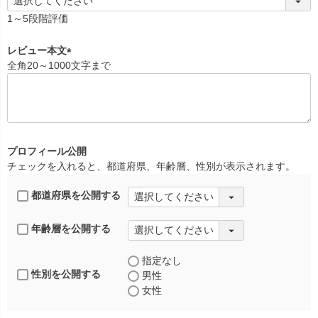
(
必
1～5段階評価
須
)
レビュー本文
全角20～1000文字まで
(
必
須
)
プロフィール公開
チェックを入れると、都道府県、年齢層、性別が表示されます。
都道府県を公開する
年齢層を公開する
指定なし
性別を公開する
男性
女性