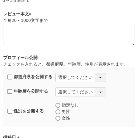
1～5段階評価
須
)
レビュー本文
全角20～1000文字まで
(
必
須
)
プロフィール公開
チェックを入れると、都道府県、年齢層、性別が表示されます。
都道府県を公開する
年齢層を公開する
指定なし
性別を公開する
男性
女性
投稿日