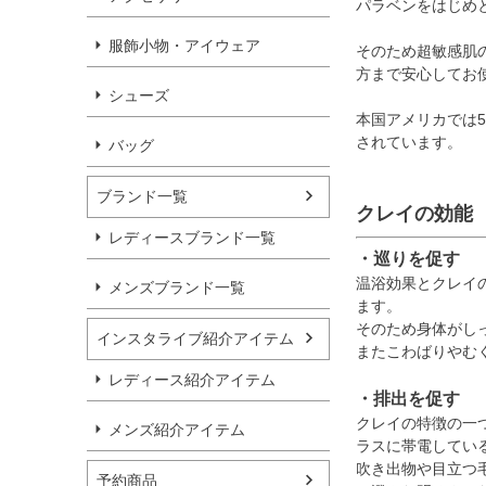
パラベンをはじめ
服飾小物・アイウェア
そのため超敏感肌
方まで安心してお
シューズ
本国アメリカでは
されています。
バッグ
ブランド一覧
クレイの効能
レディースブランド一覧
・巡りを促す
温浴効果とクレイ
メンズブランド一覧
ます。
そのため身体がし
インスタライブ紹介アイテム
またこわばりやむ
レディース紹介アイテム
・排出を促す
クレイの特徴の一
メンズ紹介アイテム
ラスに帯電してい
吹き出物や目立つ
予約商品