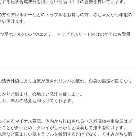
とする化学合成成分を用いない商品づくりの姿勢を貫いています。
の方やアレルギーなどのトラブルをお持ちの方、赤ちゃんから年配の
使い頂けます。
5つ星ホテルのスパやエステ、トップアスリート向けのケアにも愛用
の遠赤外線により血流が促されリンパの流れ、全身の循環が良くなり
っかりと温まり、心地よい発汗を促します。
くみ、痛みの感覚も和らげてくれます。
つであるマイナス帯電。体内から排出されるべき老廃物や重金属はプ
ることが多いため、クレイがしっかりと吸着して排出を助けます。
毛穴など悩ましい肌トラブルを解消するだけでなく、くすみがちな肌