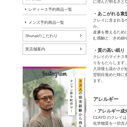
に澄んだ明るさと
レディース予約商品一覧
・あこがれる素
クレイに含まれる
メンズ予約商品一覧
ル。
皮膚を整えるため
Shunalのこだわり
む感触と、きめ細
実店舗案内
・質の高い眠り
クレイのマイナス
りをもたらします
入浴後も温かさが
翌朝目覚めた時に
ます。
アレルギー
・アレルギー成
CLAYD のクレ
化学物質を一切含