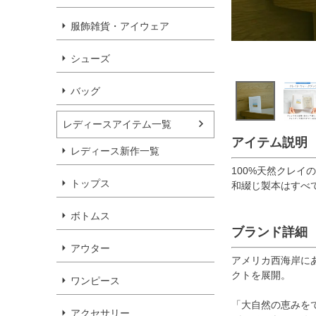
服飾雑貨・アイウェア
シューズ
バッグ
レディースアイテム一覧
アイテム説明
レディース新作一覧
100%天然クレ
トップス
和綴じ製本はすべ
ボトムス
ブランド詳細
アウター
アメリカ西海岸に
クトを展開。
ワンピース
「大自然の恵みを
アクセサリー