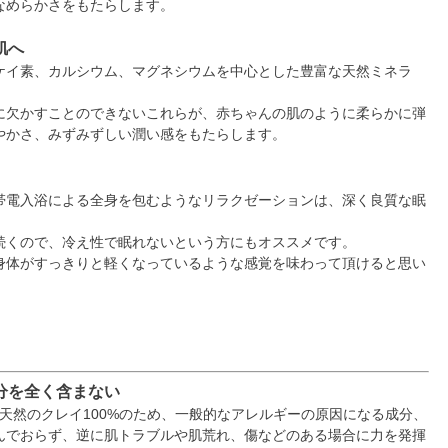
なめらかさをもたらします。
肌へ
ケイ素、カルシウム、マグネシウムを中心とした豊富な天然ミネラ
に欠かすことのできないこれらが、赤ちゃんの肌のように柔らかに弾
やかさ、みずみずしい潤い感をもたらします。
帯電入浴による全身を包むようなリラクゼーションは、深く良質な眠
。
続くので、冷え性で眠れないという方にもオススメです。
身体がすっきりと軽くなっているような感覚を味わって頂けると思い
分を全く含まない
イは天然のクレイ100%のため、一般的なアレルギーの原因になる成分、
んでおらず、逆に肌トラブルや肌荒れ、傷などのある場合に力を発揮