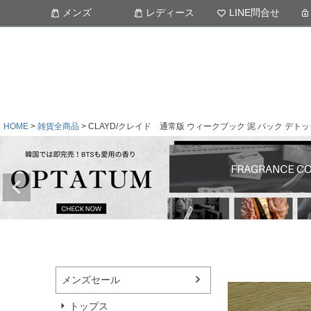
メンズ
レディース
LINE問合せ
HOME
雑貨全商品
CLAYD/クレイド 通常版 ウィークブック 泥 パック デト
メンズセール
トップス