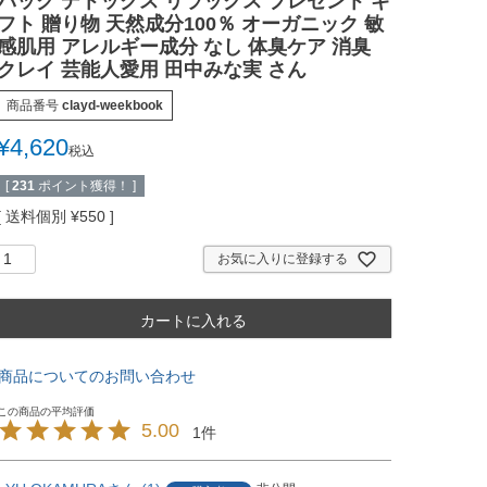
パック デトックス リラックス プレゼント ギ
フト 贈り物 天然成分100％ オーガニック 敏
感肌用 アレルギー成分 なし 体臭ケア 消臭
クレイ 芸能人愛用 田中みな実 さん
商品番号
clayd-weekbook
¥
4,620
税込
[
231
ポイント獲得！ ]
送料個別
¥
550
お気に入りに登録する
カートに入れる
商品についてのお問い合わせ
5.00
1