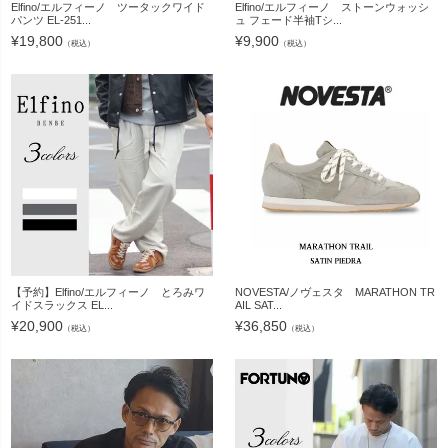
Elfino/エルフィーノ ツータックワイド
Elfino/エルフィーノ ストーンウォッシ
パンツ EL-251...
ュ フェード半袖Tシ...
¥
19,800
¥
9,900
（税込）
（税込）
【予約】Elfino/エルフィーノ とろみワ
NOVESTA/ノヴェスタ MARATHON TR
イドスラックス EL...
AIL SAT...
¥
20,900
¥
36,850
（税込）
（税込）