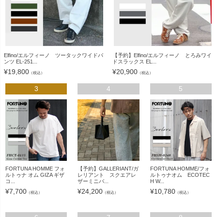
Elfino/エルフィーノ ツータックワイドパ
【予約】Elfino/エルフィーノ とろみワイ
ンツ EL-251...
ドスラックス EL...
¥
19,800
¥
20,900
（税込）
（税込）
3
4
5
FORTUNA HOMME フォ
【予約】GALLERIANT/ガ
FORTUNA HOMME/フォ
ルトゥナ オム GIZA ギザ
レリアント スクエアレ
ルトゥナオム ECOTEC
コ...
ザーミニバ...
H W...
¥
7,700
¥
24,200
¥
10,780
（税込）
（税込）
（税込）