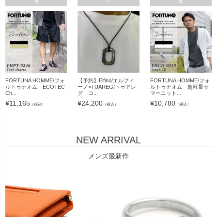
6
7
8
FORTUNA HOMME/フォ
【予約】Elfino/エルフィ
FORTUNA HOMME/フォ
ルトゥナオム ECOTEC
ーノ×TUAREG/トゥアレ
ルトゥナオム 超軽量サ
Ch...
グ コ...
マーニット...
¥
11,165
¥
24,200
¥
10,780
（税込）
（税込）
（税込）
NEW ARRIVAL
メンズ最新作