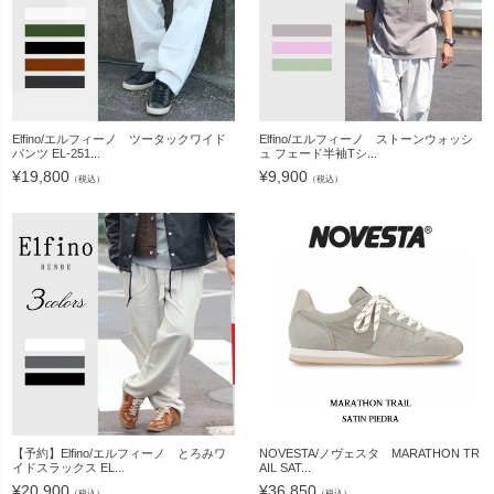
Elfino/エルフィーノ ツータックワイド
Elfino/エルフィーノ ストーンウォッシ
パンツ EL-251...
ュ フェード半袖Tシ...
¥
19,800
¥
9,900
（税込）
（税込）
【予約】Elfino/エルフィーノ とろみワ
NOVESTA/ノヴェスタ MARATHON TR
イドスラックス EL...
AIL SAT...
¥
20,900
¥
36,850
（税込）
（税込）