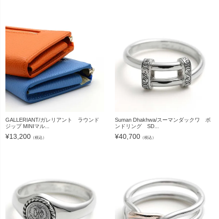
GALLERIANT/ガレリアント ラウンド
Suman Dhakhwa/スーマンダックワ ボ
ジップ MINIマル...
ンドリング SD...
¥
13,200
¥
40,700
（税込）
（税込）