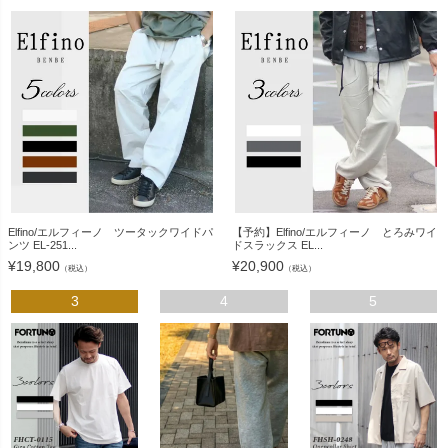
Elfino/エルフィーノ ツータックワイドパ
【予約】Elfino/エルフィーノ とろみワイ
ンツ EL-251...
ドスラックス EL...
¥
19,800
¥
20,900
（税込）
（税込）
3
4
5