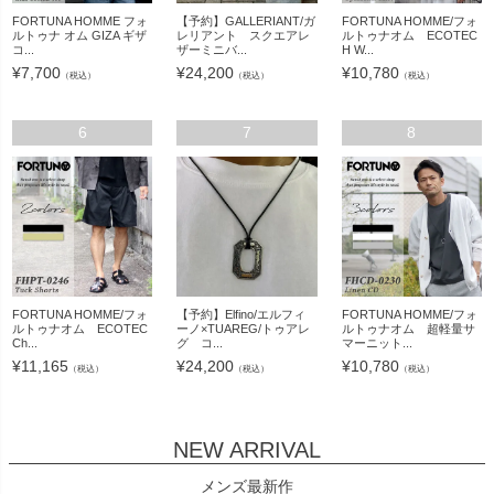
FORTUNA HOMME フォ
【予約】GALLERIANT/ガ
FORTUNA HOMME/フォ
ルトゥナ オム GIZA ギザ
レリアント スクエアレ
ルトゥナオム ECOTEC
コ...
ザーミニバ...
H W...
¥
7,700
¥
24,200
¥
10,780
（税込）
（税込）
（税込）
6
7
8
FORTUNA HOMME/フォ
【予約】Elfino/エルフィ
FORTUNA HOMME/フォ
ルトゥナオム ECOTEC
ーノ×TUAREG/トゥアレ
ルトゥナオム 超軽量サ
Ch...
グ コ...
マーニット...
¥
11,165
¥
24,200
¥
10,780
（税込）
（税込）
（税込）
NEW ARRIVAL
メンズ最新作