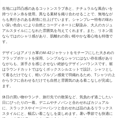
生地には凹凸感のあるコットンスラブ糸と、ナチュラルな風合いを
持つリネン糸を使用。異なる素材を織り合わせることで、無地なが
らも奥行きのある表情に仕上げています。シャンブレー特有の味わ
い深い色合いにより自然とコーディネートに馴染み、大人のカジュ
アルスタイルにこなれた雰囲気を与えてくれます。また、リネン混
ならではのシャリ感があり、肌離れの良い軽やかな着心地も特徴で
す。
デザインはアメリカ軍のM-42ジャケットをモチーフにした大きめの
フラップポケットを採用。シンプルなシャツにはない存在感があり
ながらも、派手さを感じさせない絶妙なデザインバランスです。裾
はラウンドカットではなくボックスシルエットで設計。シャツとし
て着るだけでなく、軽いブルゾン感覚で羽織れるため、Tシャツの上
からラフに合わせるだけでも自然と雰囲気のある着こなしが完成し
ます。
休日の買い物やランチ、旅行先での散策など、気負わず過ごしたい
日にぴったりの一着。デニムやチノパンと合わせればカジュアル
に、スラックスやイージーパンツと合わせれば品のあるリラックス
スタイルにと、幅広い着こなしを楽しめます。暑い季節でも快適に