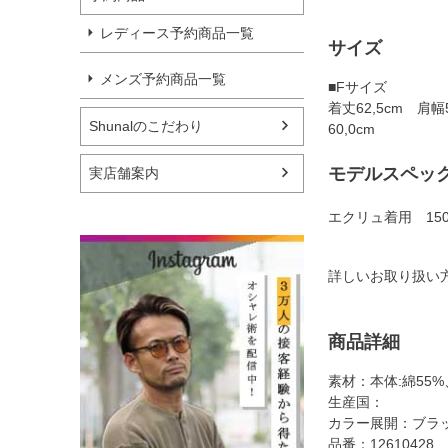
レディース予約商品一覧
サイズ
メンズ予約商品一覧
■Fサイズ
着丈62,5cm 肩幅
Shunalのこだわり
60,0cm
モデルスペッ
実店舗案内
エクリュ着用 15
詳しいお取り扱い
商品詳細
素材：本体:綿55%
生産国：
カラー展開：ブラ
品番：12610428