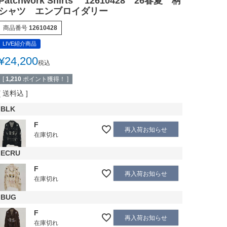
Patchwork Shirts 12610428 26春夏 柄
シャツ エンブロイダリー
商品番号
12610428
LIVE紹介商品
¥
24,200
税込
[
1,210
ポイント獲得！ ]
送料込
BLK
F
再入荷お知らせ
在庫切れ
ECRU
F
再入荷お知らせ
在庫切れ
BUG
F
再入荷お知らせ
在庫切れ