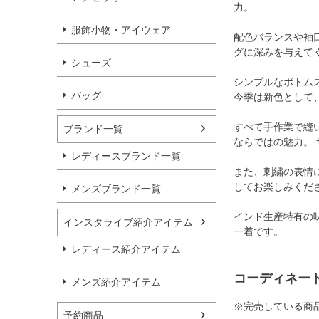
力。
服飾小物・アイウェア
配色バランスや袖
グに深みを与えて
シューズ
シンプルなボトム
バッグ
今季は新色として
すべて手作業で縫
ブランド一覧
ならではの魅力。
レディースブランド一覧
また、刺繍の表情
してお楽しみくだ
メンズブランド一覧
インド生産特有の
インスタライブ紹介アイテム
一着です。
レディース紹介アイテム
コーディネー
メンズ紹介アイテム
※完売している商
予約商品