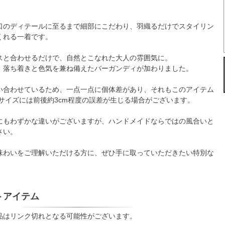
口のディテールに至るまで細部にこだわり、羽織るだけでスタイリン
くれる一着です。
スと合わせるだけで、自然とこなれた大人の雰囲気に。
、落ち着きと色気を兼ね備えたバーガンディが加わりました。
い合わせているため、一点一点に個体差があり、それもこのアイテム
 サイズには前後約3cm程度の誤差が生じる場合がございます。
にもわずかな違いがございますが、ハンドメイドならではの風合いと
さい。
味わいをご理解いただける方に、ぜひ手に取っていただきたい特別な
トアイテム
品はリンク切れとなる可能性がございます。