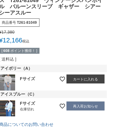
ス T261-81049 ヴィンテージスパンボイ
ル バルーンスリーブ ギャザー シアー
シーアスルー
商品番号
T261-81049
¥
17,380
¥
12,166
税込
[
608
ポイント獲得！ ]
送料込
アイボリー（A）
Fサイズ
カートに入れる
アイスブルー（C）
Fサイズ
再入荷お知らせ
在庫切れ
商品についてのお問い合わせ