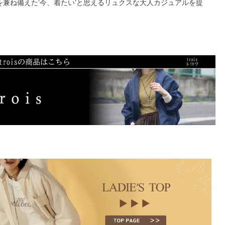
を兼ね備えた’今、着たい’と思えるリュクスな大人カジュアルを提