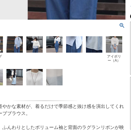
ブ
アイボリ
ー（A）
軽やかな素材が、着るだけで季節感と抜け感を演出してくれ
ーブブラウス。
、ふんわりとしたボリューム袖と背面のラグランリボンが映