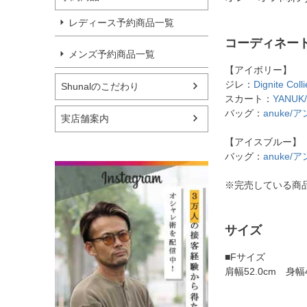
レディース予約商品一覧
コーディネー
メンズ予約商品一覧
【アイボリー】
ジレ：
Dignite
Shunalのこだわり
スカート：
YANU
バッグ：
anuke/ア
実店舗案内
【アイスブルー】
バッグ：
anuke/ア
※完売している商
サイズ
■Fサイズ
肩幅52.0cm 身幅