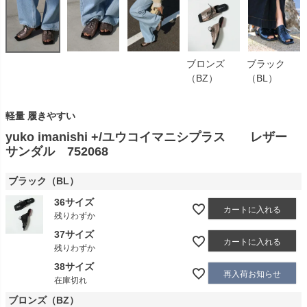
ブロンズ
ブラック
（BZ）
（BL）
軽量 履きやすい
yuko imanishi +/ユウコイマニシプラス レザー
サンダル 752068
ブラック（BL）
36サイズ
カートに入れる
残りわずか
37サイズ
カートに入れる
残りわずか
38サイズ
再入荷お知らせ
在庫切れ
ブロンズ（BZ）