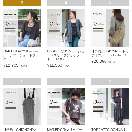
3
4
5
MARIED'OR/マリードー
CLOCHE/クロシェ ショ
【予約】TODAYFUL/トゥ
ル シアーショートジャ
ートスリーブジャケッ
デイフル Ecoleather S...
ケッ...
ト 612-85...
¥
20,350
（税込）
¥
12,705
¥
11,550
（税込）
（税込）
6
7
8
【予約】CHIGNON/シニ
MARIED'OR/マリードー
TORRAZZO DONNA/ト