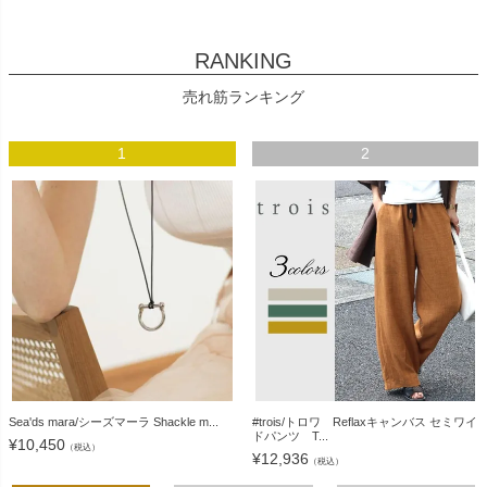
RANKING
売れ筋ランキング
1
2
Sea'ds mara/シーズマーラ Shackle m...
#trois/トロワ Reflaxキャンバス セミワイ
ドパンツ T...
¥
10,450
（税込）
¥
12,936
（税込）