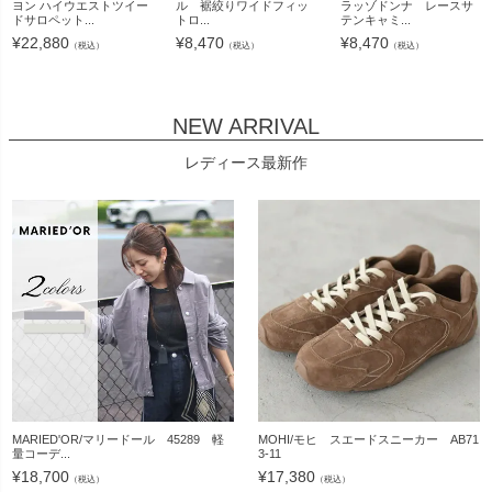
ヨン ハイウエストツイー
ル 裾絞りワイドフィッ
ラッゾドンナ レースサ
ドサロペット...
トロ...
テンキャミ...
¥
22,880
¥
8,470
¥
8,470
（税込）
（税込）
（税込）
NEW ARRIVAL
レディース最新作
MARIED'OR/マリードール 45289 軽
MOHI/モヒ スエードスニーカー AB71
量コーデ...
3-11
¥
18,700
¥
17,380
（税込）
（税込）