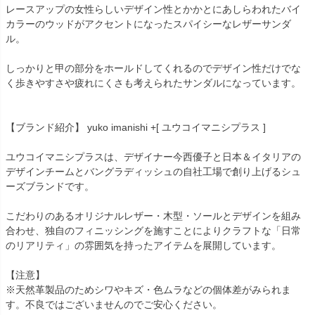
レースアップの女性らしいデザイン性とかかとにあしらわれたバイ
カラーのウッドがアクセントになったスパイシーなレザーサンダ
ル。
しっかりと甲の部分をホールドしてくれるのでデザイン性だけでな
く歩きやすさや疲れにくさも考えられたサンダルになっています。
【ブランド紹介】 yuko imanishi +[ ユウコイマニシプラス ]
ユウコイマニシプラスは、デザイナー今西優子と日本＆イタリアの
デザインチームとバングラディッシュの自社工場で創り上げるシュ
ーズブランドです。
こだわりのあるオリジナルレザー・木型・ソールとデザインを組み
合わせ、独自のフィニッシングを施すことによりクラフトな「日常
のリアリティ」の雰囲気を持ったアイテムを展開しています。
【注意】
※天然革製品のためシワやキズ・色ムラなどの個体差がみられま
す。不良ではございませんのでご安心ください。