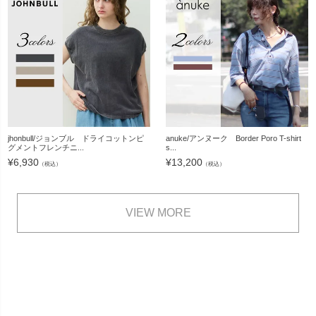
jhonbull/ジョンブル ドライコットンピ
anuke/アンヌーク Border Poro T-shirt
グメントフレンチニ...
s...
¥
6,930
¥
13,200
（税込）
（税込）
VIEW MORE