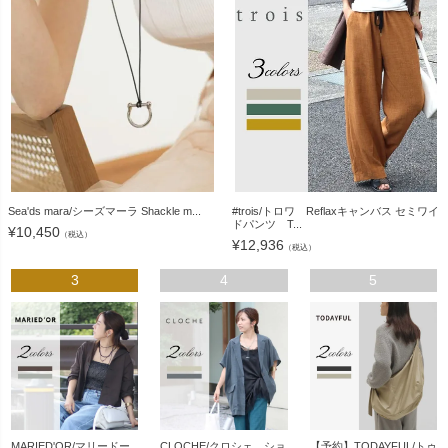
Sea'ds mara/シーズマーラ Shackle m...
#trois/トロワ Reflaxキャンバス セミワイ
ドパンツ T...
¥
10,450
（税込）
¥
12,936
（税込）
3
4
5
MARIED'OR/マリードー
CLOCHE/クロシェ ショ
【予約】TODAYFUL/トゥ