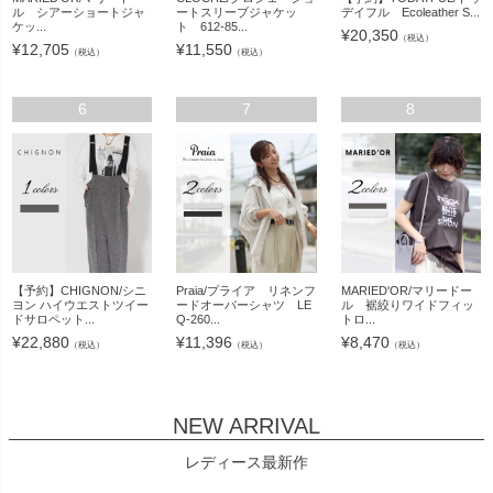
ル シアーショートジャ
ートスリーブジャケッ
デイフル Ecoleather S...
ケッ...
ト 612-85...
¥
20,350
（税込）
¥
12,705
¥
11,550
（税込）
（税込）
6
7
8
【予約】CHIGNON/シニ
Praia/プライア リネンフ
MARIED'OR/マリードー
ヨン ハイウエストツイー
ードオーバーシャツ LE
ル 裾絞りワイドフィッ
ドサロペット...
Q-260...
トロ...
¥
22,880
¥
11,396
¥
8,470
（税込）
（税込）
（税込）
NEW ARRIVAL
レディース最新作