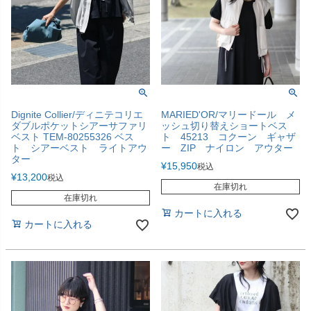
Dignite Collier/ディニテコリエ
MARIED'OR/マリードール メ
ダブルポケットシアーサファリ
ッシュ切り替えショートベス
ベスト TEM-80255326 ベス
ト 45213 コクーン ギャザ
ト シアーベスト ライトアウ
ー ZIP ナイロン アウター
ター
¥
15,950
税込
¥
13,200
税込
在庫切れ
在庫切れ
カートに入れる
カートに入れる