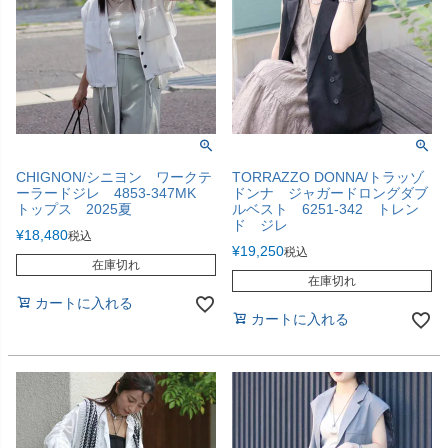
CHIGNON/シニヨン ワークテ
TORRAZZO DONNA/トラッゾ
ーラードジレ 4853-347MK
ドンナ ジャガードロングダブ
トップス 2025夏
ルベスト 6251-342 トレン
ド ジレ
¥
18,480
税込
¥
19,250
税込
在庫切れ
在庫切れ
カートに入れる
カートに入れる