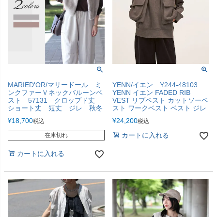
MARIED'OR/マリードール ミ
YENN/イエン Y244-48103
ンクファーＶネックバルーンベ
YENN イエン FADED RIB
スト 57131 クロップド丈
VEST リブベスト カットソーベ
ショート丈 短丈 ジレ 秋冬
スト ワークベスト ベスト ジレ
¥
18,700
¥
24,200
税込
税込
カートに入れる
在庫切れ
カートに入れる