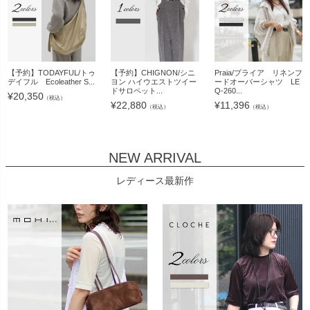
【予約】TODAYFUL/トゥ
【予約】CHIGNON/シニ
Praia/プライア リネンフ
デイフル Ecoleather S...
ヨン ハイウエストツイー
ードオーバーシャツ LE
ドサロペット...
Q-260...
¥
20,350
（税込）
¥
22,880
¥
11,396
（税込）
（税込）
NEW ARRIVAL
レディース最新作