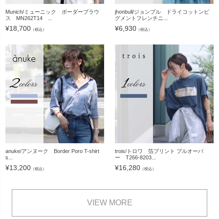
Munich/ミューニック ボーダーブラウ
jhonbull/ジョンブル ドライコットンピ
ス MN262T14 ...
グメントフレンチニ...
¥
18,700
¥
6,930
（税込）
（税込）
anuke/アンヌーク Border Poro T-shirt
trois/トロワ 箔プリント プルオーバ
s...
ー T266-8203...
¥
13,200
¥
16,280
（税込）
（税込）
VIEW MORE