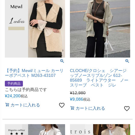
【予約】Mewl/ミュール カーリ
CLOCHE/クロシェ シアージ
ーボアベスト M263-43107
ップノースリブルゾン 612-
85689 ライトアウター ノー
予約商品
スリーブ ベスト ジレ
こちらは予約商品です
¥
12,980
¥
24,200
税込
¥
9,086
税込
カートに入れる
カートに入れる