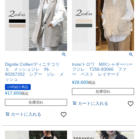
Dignite Collier/ディニテコリ
trois/トロワ MIXシャギーハー
エ メッシュジレ IN-
フジレ T256-83066 ファ
80267202 シアー ジレ メ
ー ベスト レイヤード
ッシュ
¥
28,600
税込
LIVE紹介商品
在庫切れ
¥
17,600
税込
在庫切れ
カートに入れる
カートに入れる