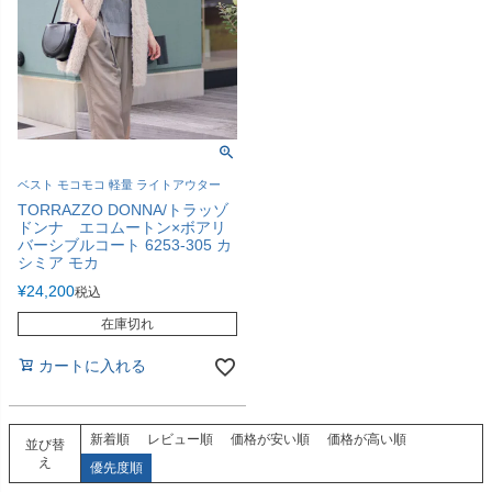
ベスト モコモコ 軽量 ライトアウター
TORRAZZO DONNA/トラッゾ
ドンナ エコムートン×ボアリ
バーシブルコート 6253-305 カ
シミア モカ
¥
24,200
税込
在庫切れ
カートに入れる
新着順
レビュー順
価格が安い順
価格が高い順
並び替
え
優先度順