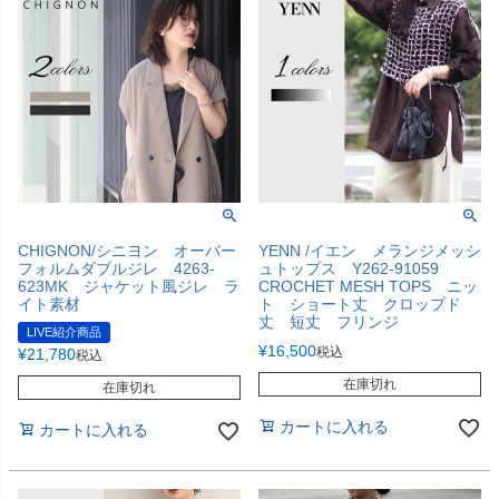
CHIGNON/シニヨン オーバー
YENN /イエン メランジメッシ
フォルムダブルジレ 4263-
ュトップス Y262-91059
623MK ジャケット風ジレ ラ
CROCHET MESH TOPS ニッ
イト素材
ト ショート丈 クロップド
丈 短丈 フリンジ
LIVE紹介商品
¥
16,500
税込
¥
21,780
税込
在庫切れ
在庫切れ
カートに入れる
カートに入れる