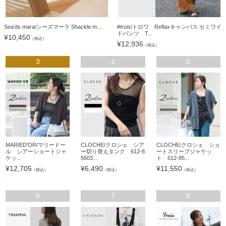
Sea'ds mara/シーズマーラ Shackle m...
#trois/トロワ Reflaxキャンバス セミワイ
ドパンツ T...
¥
10,450
（税込）
¥
12,936
（税込）
3
4
5
MARIED'OR/マリードー
CLOCHE/クロシェ シア
CLOCHE/クロシェ ショ
ル シアーショートジャ
ー切り替えタンク 612-8
ートスリーブジャケッ
ケッ...
5603...
ト 612-85...
¥
12,705
¥
6,490
¥
11,550
（税込）
（税込）
（税込）
6
7
8