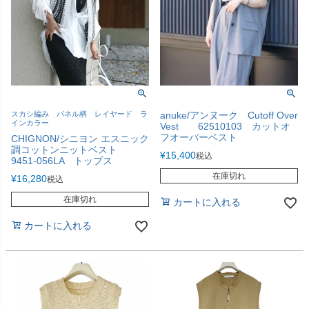
スカシ編み パネル柄 レイヤード ラ
anuke/アンヌーク Cutoff Over
インカラー
Vest 62510103 カットオ
フオーバーベスト
CHIGNON/シニヨン エスニック
調コットンニットベスト
¥
15,400
税込
9451-056LA トップス
在庫切れ
¥
16,280
税込
在庫切れ
カートに入れる
カートに入れる