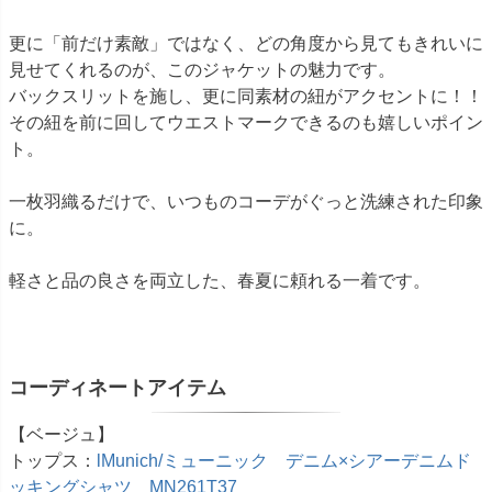
更に「前だけ素敵」ではなく、どの角度から見てもきれいに
見せてくれるのが、このジャケットの魅力です。
バックスリットを施し、更に同素材の紐がアクセントに！！
その紐を前に回してウエストマークできるのも嬉しいポイン
ト。
一枚羽織るだけで、いつものコーデがぐっと洗練された印象
に。
軽さと品の良さを両立した、春夏に頼れる一着です。
コーディネートアイテム
【ベージュ】
トップス：
lMunich/ミューニック デニム×シアーデニムド
ッキングシャツ MN261T37