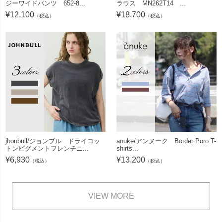
ジーワイドパンツ 652-8...
ラウス MN262T14 ...
¥
12,100
¥
18,700
（税込）
（税込）
jhonbull/ジョンブル ドライコッ
anuke/アンヌーク Border Poro T-
トンピグメントフレンチニ...
shirts...
¥
6,930
¥
13,200
（税込）
（税込）
VIEW MORE