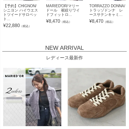
【予約】CHIGNON/
MARIED'OR/マリー
TORRAZZO DONNA/
シニヨン ハイウエス
ドール 裾絞りワイ
トラッゾドンナ レ
トツイードサロペッ
ドフィットロ...
ースサテンキャミ...
ト...
¥
8,470
¥
8,470
（税込）
（税込）
¥
22,880
（税込）
NEW ARRIVAL
レディース最新作