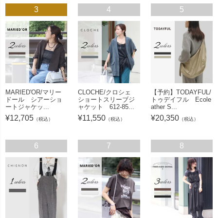
3
4
5
MARIED'OR/マリー
CLOCHE/クロシェ
【予約】TODAYFUL/
ドール シアーショ
ショートスリーブジ
トゥデイフル Ecole
ートジャケッ...
ャケット 612-85...
ather S...
¥
12,705
¥
11,550
¥
20,350
（税込）
（税込）
（税込）
6
7
8