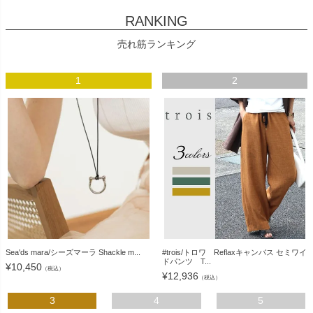
RANKING
売れ筋ランキング
1
2
Sea'ds mara/シーズマーラ Shackle m...
#trois/トロワ Reflaxキャンバス セミワイ
ドパンツ T...
¥
10,450
（税込）
¥
12,936
（税込）
3
4
5