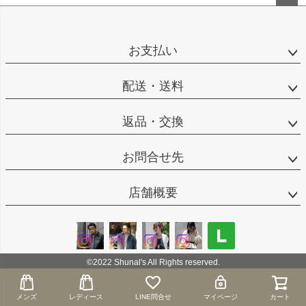
ペー
ジト
ップ
お支払い
へ
配送・送料
返品・交換
お問合せ先
店舗概要
©2022 Shunal's All Rights reserved.
メンズ
メンズ
レディース
レディース
LINE問合せ
LINE問合せ
マイページ
マイページ
カート
カート