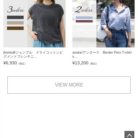
jhonbull/ジョンブル ドライコットンピ
anuke/アンヌーク Border Poro T-shirt
グメントフレンチニ...
s...
¥
6,930
¥
13,200
（税込）
（税込）
VIEW MORE