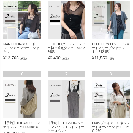
MARIED'OR/マリードー
CLOCHE/クロシェ シア
CLOCHE/クロシェ ショ
ル シアーショートジャ
ー切り替えタンク 612-8
ートスリーブジャケッ
ケッ...
5603...
ト 612-85...
¥
12,705
¥
6,490
¥
11,550
（税込）
（税込）
（税込）
6
7
8
【予約】TODAYFUL/トゥ
【予約】CHIGNON/シニ
Praia/プライア リネンフ
デイフル Ecoleather S...
ヨン ハイウエストツイー
ードオーバーシャツ LE
ドサロペット...
Q-260...
¥
20,350