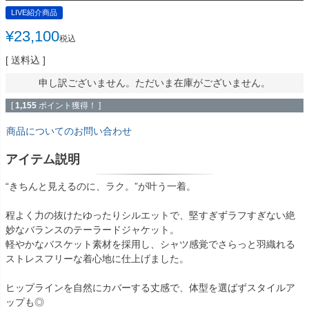
LIVE紹介商品
¥
23,100
税込
送料込
申し訳ございません。ただいま在庫がございません。
[
1,155
ポイント獲得！ ]
商品についてのお問い合わせ
アイテム説明
“きちんと見えるのに、ラク。”が叶う一着。
程よく力の抜けたゆったりシルエットで、堅すぎずラフすぎない絶
妙なバランスのテーラードジャケット。
軽やかなバスケット素材を採用し、シャツ感覚でさらっと羽織れる
ストレスフリーな着心地に仕上げました。
ヒップラインを自然にカバーする丈感で、体型を選ばずスタイルア
ップも◎