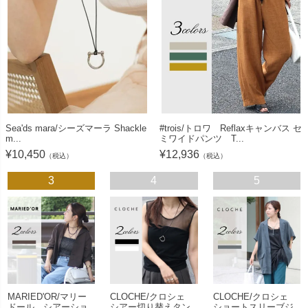
Sea'ds mara/シーズマーラ Shackle
#trois/トロワ Reflaxキャンバス セ
m...
ミワイドパンツ T...
¥
10,450
¥
12,936
（税込）
（税込）
3
4
5
MARIED'OR/マリー
CLOCHE/クロシェ
CLOCHE/クロシェ
ドール シアーショ
シアー切り替えタン
ショートスリーブジ