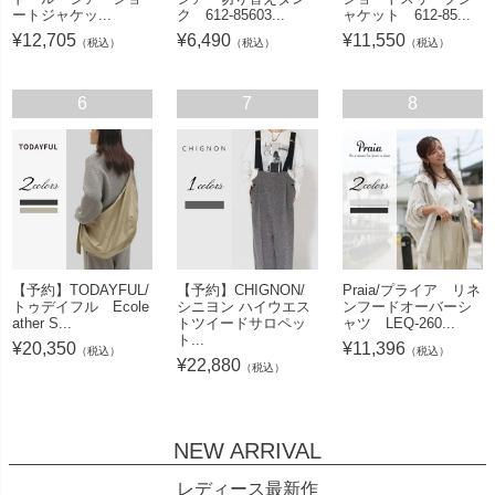
ートジャケッ...
ク 612-85603...
ャケット 612-85...
¥
12,705
¥
6,490
¥
11,550
（税込）
（税込）
（税込）
6
7
8
【予約】TODAYFUL/
【予約】CHIGNON/
Praia/プライア リネ
トゥデイフル Ecole
シニヨン ハイウエス
ンフードオーバーシ
ather S...
トツイードサロペッ
ャツ LEQ-260...
ト...
¥
20,350
¥
11,396
（税込）
（税込）
¥
22,880
（税込）
NEW ARRIVAL
レディース最新作