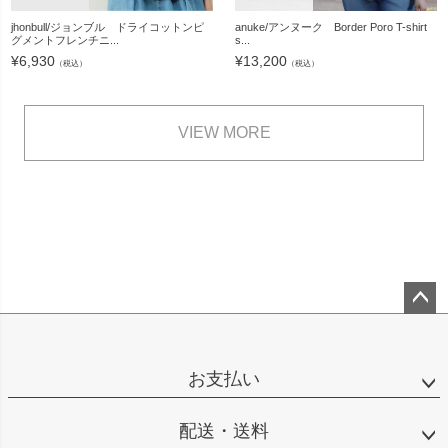
jhonbull/ジョンブル ドライコットンピ
anuke/アンヌーク Border Poro T-shirt
グメントフレンチニ...
s...
¥
6,930
¥
13,200
（税込）
（税込）
VIEW MORE
ペー
ジト
ップ
お支払い
へ
配送・送料