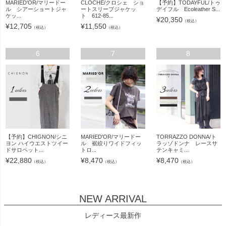
MARIED'OR/マリードー
CLOCHE/クロシェ ショ
【予約】TODAYFUL/トゥ
ル シアーショートジャ
ートスリーブジャケッ
デイフル Ecoleather S...
ケッ...
ト 612-85...
¥
20,350
（税込）
¥
12,705
¥
11,550
（税込）
（税込）
6
7
8
【予約】CHIGNON/シニ
MARIED'OR/マリードー
TORRAZZO DONNA/ト
ヨン ハイウエストツイー
ル 裾絞りワイドフィッ
ラッゾドンナ レースサ
ドサロペット...
トロ...
テンキャミ...
¥
22,880
¥
8,470
¥
8,470
（税込）
（税込）
（税込）
NEW ARRIVAL
レディース最新作