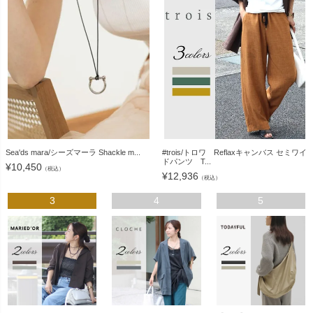
Sea'ds mara/シーズマーラ Shackle m...
#trois/トロワ Reflaxキャンバス セミワイ
ドパンツ T...
¥
10,450
（税込）
¥
12,936
（税込）
3
4
5