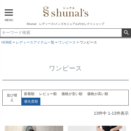
MENU
Shunal レディース/メンズカジュアルのセレクトショップ
HOME
レディースアイテム一覧
ワンピース
ワンピース
ワンピース
新着順
レビュー順
価格が安い順
価格が高い順
並び替
え
優先度順
13
件中
1
-
13
件表示