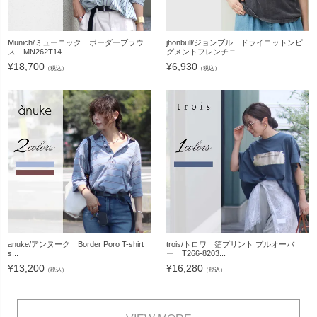
Munich/ミューニック ボーダーブラウ
jhonbull/ジョンブル ドライコットンピ
ス MN262T14 ...
グメントフレンチニ...
¥
18,700
¥
6,930
（税込）
（税込）
anuke/アンヌーク Border Poro T-shirt
trois/トロワ 箔プリント プルオーバ
s...
ー T266-8203...
¥
13,200
¥
16,280
（税込）
（税込）