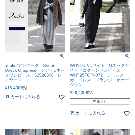
anuke/アンヌーク Sheer
WHYTO./ホワイト Uネックツ
Uneck Onepiece シアーUネッ
イードコクーンワンピース
クワンピース 62520306 レ
WHT25FOP4071 ジャンス
イヤード
カ ドレス メランジ オケー
ジョン
¥
15,400
税込
¥
26,400
税込
カートに入れる
在庫切れ
カートに入れる