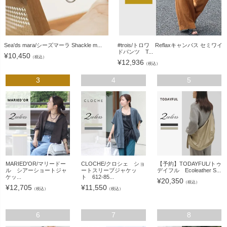
Sea'ds mara/シーズマーラ Shackle m...
#trois/トロワ Reflaxキャンバス セミワイ
ドパンツ T...
¥
10,450
（税込）
¥
12,936
（税込）
3
4
5
MARIED'OR/マリードー
CLOCHE/クロシェ ショ
【予約】TODAYFUL/トゥ
ル シアーショートジャ
ートスリーブジャケッ
デイフル Ecoleather S...
ケッ...
ト 612-85...
¥
20,350
（税込）
¥
12,705
¥
11,550
（税込）
（税込）
6
7
8