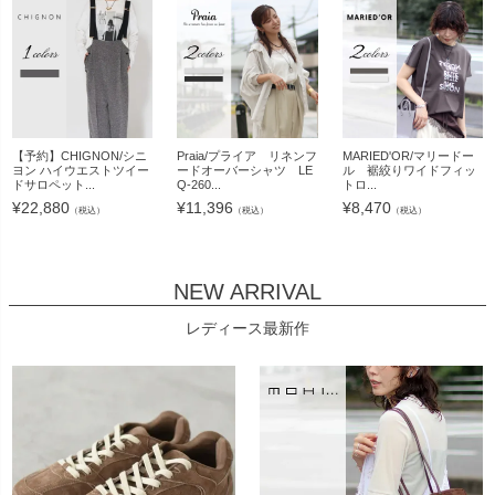
【予約】CHIGNON/シニ
Praia/プライア リネンフ
MARIED'OR/マリードー
ヨン ハイウエストツイー
ードオーバーシャツ LE
ル 裾絞りワイドフィッ
ドサロペット...
Q-260...
トロ...
¥
22,880
¥
11,396
¥
8,470
（税込）
（税込）
（税込）
NEW ARRIVAL
レディース最新作