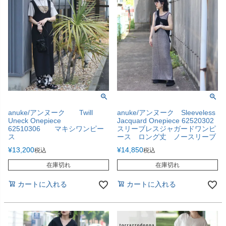
anuke/アンヌーク Twill
anuke/アンヌーク Sleeveless
Uneck Onepiece
Jacquard Onepiece 62520302
62510306 マキシワンピー
スリーブレスジャガードワンピ
ス
ース ロング丈 ノースリーブ
¥
13,200
¥
14,850
税込
税込
在庫切れ
在庫切れ
カートに入れる
カートに入れる