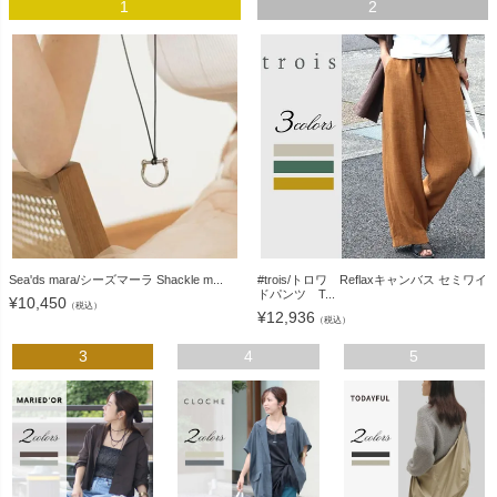
1
2
Sea'ds mara/シーズマーラ Shackle m...
#trois/トロワ Reflaxキャンバス セミワイ
ドパンツ T...
¥
10,450
（税込）
¥
12,936
（税込）
3
4
5