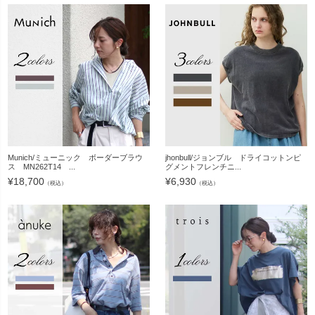
Munich/ミューニック ボーダーブラウ
jhonbull/ジョンブル ドライコットンピ
ス MN262T14 ...
グメントフレンチニ...
¥
18,700
¥
6,930
（税込）
（税込）