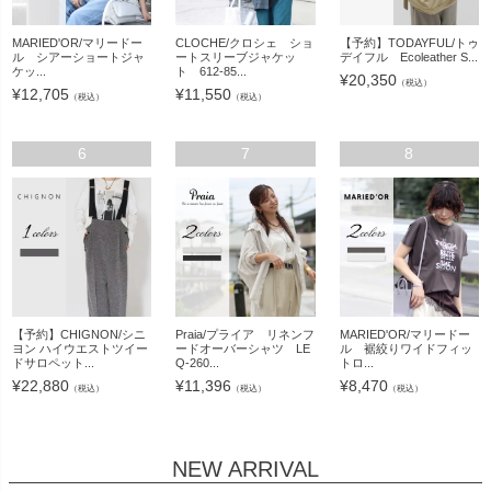
MARIED'OR/マリードー
CLOCHE/クロシェ ショ
【予約】TODAYFUL/トゥ
ル シアーショートジャ
ートスリーブジャケッ
デイフル Ecoleather S...
ケッ...
ト 612-85...
¥
20,350
（税込）
¥
12,705
¥
11,550
（税込）
（税込）
6
7
8
【予約】CHIGNON/シニ
Praia/プライア リネンフ
MARIED'OR/マリードー
ヨン ハイウエストツイー
ードオーバーシャツ LE
ル 裾絞りワイドフィッ
ドサロペット...
Q-260...
トロ...
¥
22,880
¥
11,396
¥
8,470
（税込）
（税込）
（税込）
NEW ARRIVAL