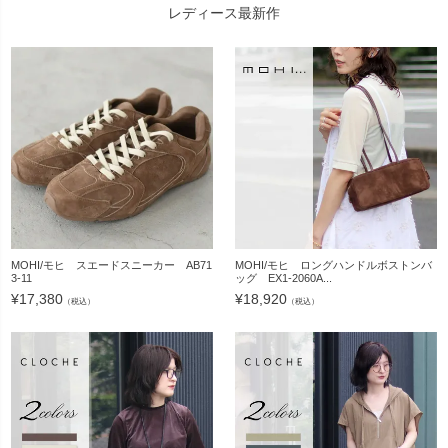
レディース最新作
MOHI/モヒ スエードスニーカー AB71
MOHI/モヒ ロングハンドルボストンバ
3-11
ッグ EX1-2060A...
¥
17,380
¥
18,920
（税込）
（税込）