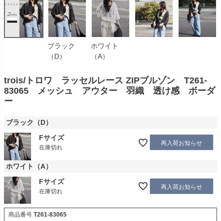
ブラック
ホワイト
（D）
（A）
trois/トロワ ラッセルレース ZIPブルゾン T261-
83065 メッシュ アウター 羽織 透け感 ボーダ
ー
ブラック（D）
Fサイズ
再入荷お知らせ
在庫切れ
ホワイト（A）
Fサイズ
再入荷お知らせ
在庫切れ
商品番号
T261-83065