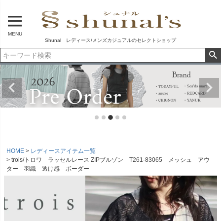
MENU
Shunal レディース/メンズカジュアルのセレクトショップ
HOME
レディースアイテム一覧
trois/トロワ ラッセルレース ZIPブルゾン T261-83065 メッシュ アウ
ター 羽織 透け感 ボーダー