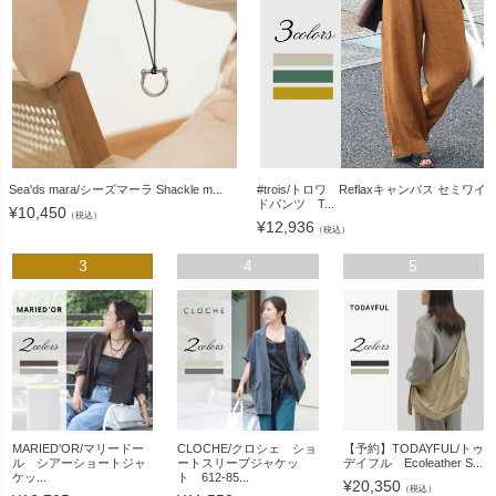
Sea'ds mara/シーズマーラ Shackle m...
#trois/トロワ Reflaxキャンバス セミワイ
ドパンツ T...
¥
10,450
（税込）
¥
12,936
（税込）
3
4
5
MARIED'OR/マリードー
CLOCHE/クロシェ ショ
【予約】TODAYFUL/トゥ
ル シアーショートジャ
ートスリーブジャケッ
デイフル Ecoleather S...
ケッ...
ト 612-85...
¥
20,350
（税込）