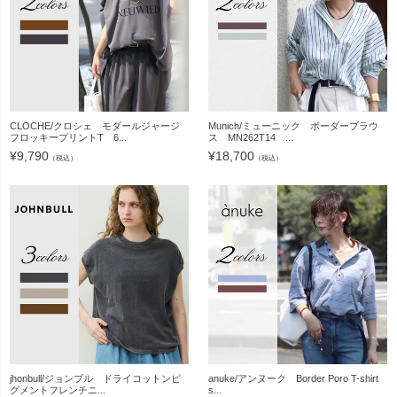
CLOCHE/クロシェ モダールジャージ
Munich/ミューニック ボーダーブラウ
フロッキープリントT 6...
ス MN262T14 ...
¥
9,790
¥
18,700
（税込）
（税込）
jhonbull/ジョンブル ドライコットンピ
anuke/アンヌーク Border Poro T-shirt
グメントフレンチニ...
s...