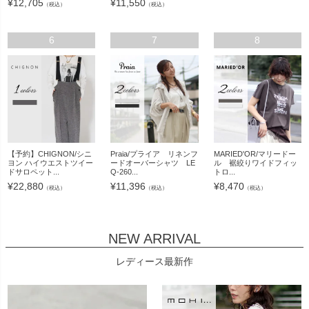
¥
12,705
¥
11,550
（税込）
（税込）
6
7
8
【予約】CHIGNON/シニ
Praia/プライア リネンフ
MARIED'OR/マリードー
ヨン ハイウエストツイー
ードオーバーシャツ LE
ル 裾絞りワイドフィッ
ドサロペット...
Q-260...
トロ...
¥
22,880
¥
11,396
¥
8,470
（税込）
（税込）
（税込）
NEW ARRIVAL
レディース最新作