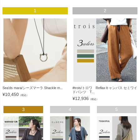
1
2
Sea'ds mara/シーズマーラ Shackle m...
#trois/トロワ Reflaxキャンバス セミワイ
ドパンツ T...
¥
10,450
（税込）
¥
12,936
（税込）
3
4
5