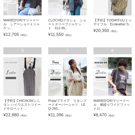
MARIED'OR/マリードー
CLOCHE/クロシェ ショ
【予約】TODAYFUL/トゥ
ル シアーショートジャ
ートスリーブジャケッ
デイフル Ecoleather S...
ケッ...
ト 612-85...
¥
20,350
（税込）
¥
12,705
¥
11,550
（税込）
（税込）
6
7
8
【予約】CHIGNON/シニ
Praia/プライア リネンフ
MARIED'OR/マリードー
ヨン ハイウエストツイー
ードオーバーシャツ LE
ル 裾絞りワイドフィッ
ドサロペット...
Q-260...
トロ...
¥
22,880
¥
11,396
¥
8,470
（税込）
（税込）
（税込）