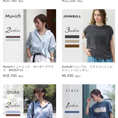
¥
10,780
¥
12,100
（税込）
（税込）
Munich/ミューニック ボーダーブラウ
jhonbull/ジョンブル ドライコットンピ
ス MN262T14 ...
グメントフレンチニ...
¥
18,700
¥
6,930
（税込）
（税込）