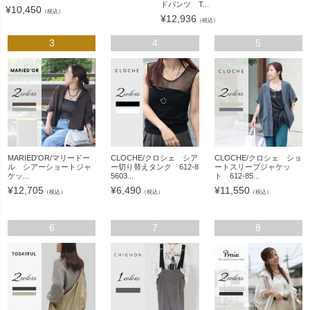
ドパンツ T...
¥
10,450
（税込）
¥
12,936
（税込）
3
4
5
MARIED'OR/マリードー
CLOCHE/クロシェ シア
CLOCHE/クロシェ ショ
ル シアーショートジャ
ー切り替えタンク 612-8
ートスリーブジャケッ
ケッ...
5603...
ト 612-85...
¥
12,705
¥
6,490
¥
11,550
（税込）
（税込）
（税込）
6
7
8