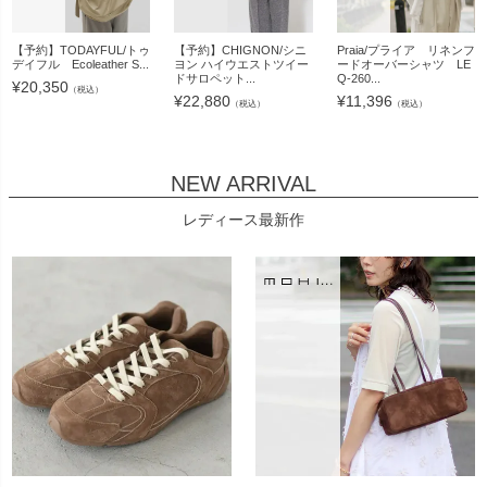
【予約】TODAYFUL/トゥ
【予約】CHIGNON/シニ
Praia/プライア リネンフ
デイフル Ecoleather S...
ヨン ハイウエストツイー
ードオーバーシャツ LE
ドサロペット...
Q-260...
¥
20,350
（税込）
¥
22,880
¥
11,396
（税込）
（税込）
NEW ARRIVAL
レディース最新作