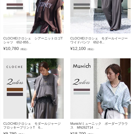
CLOCHE/クロシェ シアーニットロゴT
CLOCHE/クロシェ モダールイージー
シャツ 652-855...
ワイドパンツ 652-8...
¥
10,780
¥
12,100
（税込）
（税込）
CLOCHE/クロシェ モダールジャージ
Munich/ミューニック ボーダーブラウ
フロッキープリントT 6...
ス MN262T14 ...
¥
9,790
¥
18,700