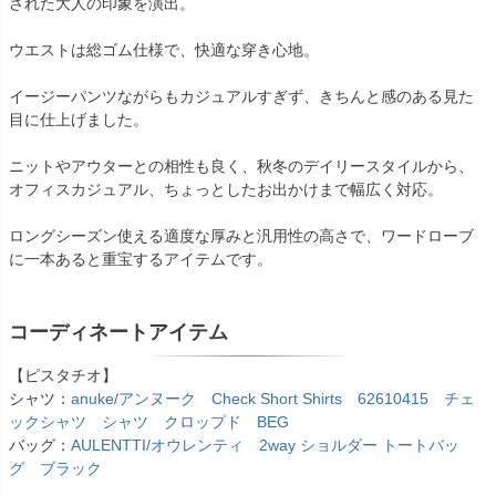
された大人の印象を演出。
ウエストは総ゴム仕様で、快適な穿き心地。
イージーパンツながらもカジュアルすぎず、きちんと感のある見た
目に仕上げました。
ニットやアウターとの相性も良く、秋冬のデイリースタイルから、
オフィスカジュアル、ちょっとしたお出かけまで幅広く対応。
ロングシーズン使える適度な厚みと汎用性の高さで、ワードローブ
に一本あると重宝するアイテムです。
コーディネートアイテム
【ピスタチオ】
シャツ：
anuke/アンヌーク Check Short Shirts 62610415 チェ
ックシャツ シャツ クロップド BEG
バッグ：
AULENTTI/オウレンティ 2way ショルダー トートバッ
グ ブラック