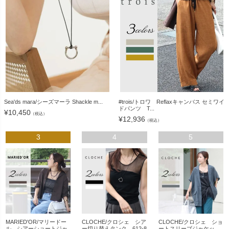
Sea'ds mara/シーズマーラ Shackle m...
#trois/トロワ Reflaxキャンバス セミワイ
ドパンツ T...
¥
10,450
（税込）
¥
12,936
（税込）
3
4
5
MARIED'OR/マリードー
CLOCHE/クロシェ シア
CLOCHE/クロシェ ショ
ル シアーショートジャ
ー切り替えタンク 612-8
ートスリーブジャケッ