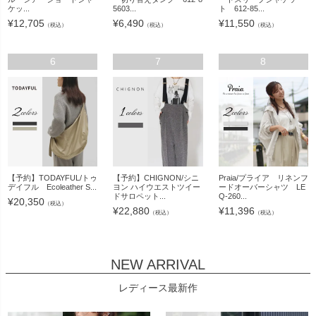
ケッ...
5603...
ト 612-85...
¥
12,705
¥
6,490
¥
11,550
（税込）
（税込）
（税込）
6
7
8
【予約】TODAYFUL/トゥ
【予約】CHIGNON/シニ
Praia/プライア リネンフ
デイフル Ecoleather S...
ヨン ハイウエストツイー
ードオーバーシャツ LE
ドサロペット...
Q-260...
¥
20,350
（税込）
¥
22,880
¥
11,396
（税込）
（税込）
NEW ARRIVAL
レディース最新作