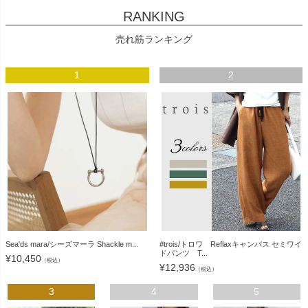
RANKING
売れ筋ランキング
1
2
Sea'ds mara/シーズマーラ Shackle m...
#trois/トロワ Reflaxキャンバス セミワイ
ドパンツ T...
¥
10,450
（税込）
¥
12,936
（税込）
3
4
5