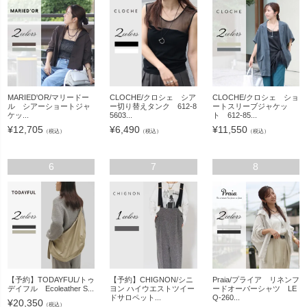
MARIED'OR/マリードー
CLOCHE/クロシェ シア
CLOCHE/クロシェ ショ
ル シアーショートジャ
ー切り替えタンク 612-8
ートスリーブジャケッ
ケッ...
5603...
ト 612-85...
¥
12,705
¥
6,490
¥
11,550
（税込）
（税込）
（税込）
6
7
8
【予約】TODAYFUL/トゥ
【予約】CHIGNON/シニ
Praia/プライア リネンフ
デイフル Ecoleather S...
ヨン ハイウエストツイー
ードオーバーシャツ LE
ドサロペット...
Q-260...
¥
20,350
（税込）