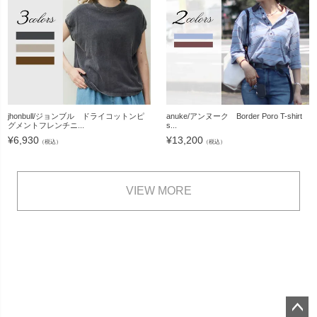
jhonbull/ジョンブル ドライコットンピ
anuke/アンヌーク Border Poro T-shirt
グメントフレンチニ...
s...
¥
6,930
¥
13,200
（税込）
（税込）
VIEW MORE