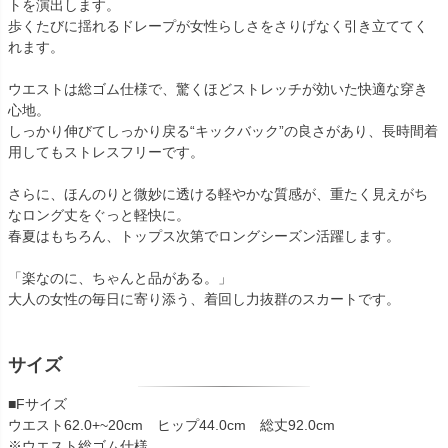
トを演出します。
歩くたびに揺れるドレープが女性らしさをさりげなく引き立ててく
れます。
ウエストは総ゴム仕様で、驚くほどストレッチが効いた快適な穿き
心地。
しっかり伸びてしっかり戻る“キックバック”の良さがあり、長時間着
用してもストレスフリーです。
さらに、ほんのりと微妙に透ける軽やかな質感が、重たく見えがち
なロング丈をぐっと軽快に。
春夏はもちろん、トップス次第でロングシーズン活躍します。
「楽なのに、ちゃんと品がある。」
大人の女性の毎日に寄り添う、着回し力抜群のスカートです。
サイズ
■Fサイズ
ウエスト62.0+~20cm ヒップ44.0cm 総丈92.0cm
※ウエスト総ゴム仕様