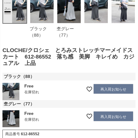
ブラック
杢グレー
（88）
（77）
CLOCHE/クロシェ とろみストレッチマーメイドス
カート 612-86552 落ち感 美脚 キレイめ カジ
ュアル 上品
ブラック（88）
Free
再入荷お知らせ
在庫切れ
杢グレー（77）
Free
再入荷お知らせ
在庫切れ
商品番号
612-86552