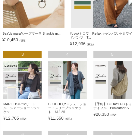
Sea'ds mara/シーズマーラ Shackle m...
#trois/トロワ Reflaxキャンバス セミワイ
ドパンツ T...
¥
10,450
（税込）
¥
12,936
（税込）
3
4
5
MARIED'OR/マリードー
CLOCHE/クロシェ ショ
【予約】TODAYFUL/トゥ
ル シアーショートジャ
ートスリーブジャケッ
デイフル Ecoleather S...
ケッ...
ト 612-85...
¥
20,350
（税込）
¥
12,705
¥
11,550
（税込）
（税込）
6
7
8