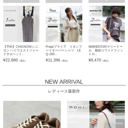
【予約】CHIGNON/シニ
Praia/プライア リネンフ
MARIED'OR/マリードー
ヨン ハイウエストツイー
ードオーバーシャツ LE
ル 裾絞りワイドフィッ
ドサロペット...
Q-260...
トロ...
¥
22,880
¥
11,396
¥
8,470
（税込）
（税込）
（税込）
NEW ARRIVAL
レディース最新作