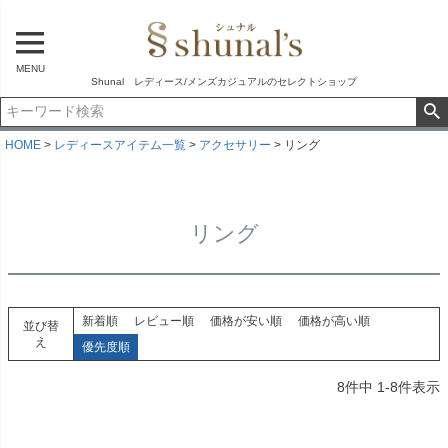
MENU
Shunal レディース/メンズカジュアルのセレクトショップ
HOME
レディースアイテム一覧
アクセサリー
リング
リング
新着順
レビュー順
価格が安い順
価格が高い順
並び替
え
優先度順
8
件中
1
-
8
件表示