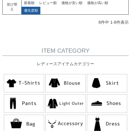
新着順
レビュー順
価格が安い順
価格が高い順
並び替
え
優先度順
8
件中
1
-
8
件表示
ITEM CATEGORY
レディースアイテムカテゴリー