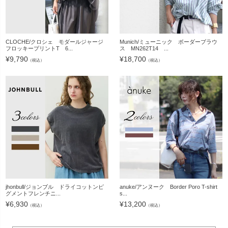
CLOCHE/クロシェ モダールジャージ
Munich/ミューニック ボーダーブラウ
フロッキープリントT 6...
ス MN262T14 ...
¥
9,790
¥
18,700
（税込）
（税込）
jhonbull/ジョンブル ドライコットンピ
anuke/アンヌーク Border Poro T-shirt
グメントフレンチニ...
s...
¥
6,930
¥
13,200
（税込）
（税込）