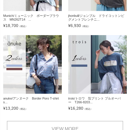
Munich/ミューニック ボーダーブラウ
jhonbull/ジョンブル ドライコットンピ
ス MN262T14 ...
グメントフレンチニ...
¥
18,700
¥
6,930
（税込）
（税込）
anuke/アンヌーク Border Poro T-shirt
trois/トロワ 箔プリント プルオーバ
s...
ー T266-8203...
¥
13,200
¥
16,280
（税込）
（税込）
VIEW MORE