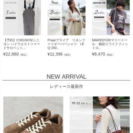
【予約】CHIGNON/シニ
Praia/プライア リネンフ
MARIED'OR/マリードー
ヨン ハイウエストツイー
ードオーバーシャツ LE
ル 裾絞りワイドフィッ
ドサロペット...
Q-260...
トロ...
¥
22,880
¥
11,396
¥
8,470
（税込）
（税込）
（税込）
NEW ARRIVAL
レディース最新作