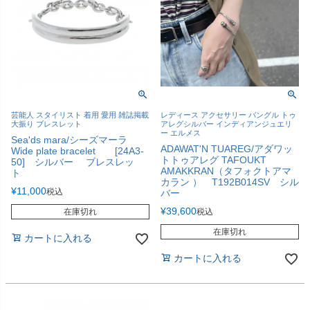
芸能人 スタイリスト 着用 愛用 雑誌掲載
レディース アクセサリー バングル トゥ
大振り ブレスレット
アレグシルバー インディアンジュエリ
ー エルメス
Sea'ds mara/シーズマーラ
ADAWAT'N TUAREG/アダワッ
Wide plate bracelet [24A3-
トトゥアレグ TAFOUKT
50] シルバー ブレスレッ
AMAKKRAN（タフォクトアマ
ト
カラン ） T192B014SV シル
¥
11,000
税込
バー
¥
39,600
在庫切れ
税込
在庫切れ
カートに入れる
カートに入れる