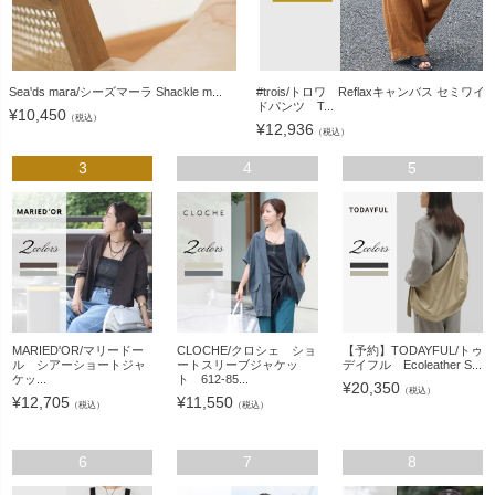
Sea'ds mara/シーズマーラ Shackle m...
#trois/トロワ Reflaxキャンバス セミワイ
ドパンツ T...
¥
10,450
（税込）
¥
12,936
（税込）
3
4
5
MARIED'OR/マリードー
CLOCHE/クロシェ ショ
【予約】TODAYFUL/トゥ
ル シアーショートジャ
ートスリーブジャケッ
デイフル Ecoleather S...
ケッ...
ト 612-85...
¥
20,350
（税込）
¥
12,705
¥
11,550
（税込）
（税込）
6
7
8