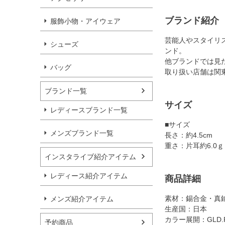
ブランド紹介
服飾小物・アイウェア
芸能人やスタイリ
シューズ
ンド。
他ブランドでは見
バッグ
取り扱い店舗は関
ブランド一覧
サイズ
レディースブランド一覧
■サイズ
メンズブランド一覧
長さ：約4.5cm
重さ：片耳約6.0ｇ
インスタライブ紹介アイテム
レディース紹介アイテム
商品詳細
素材：錫合金・真
メンズ紹介アイテム
生産国：日本
カラー展開：GLD.R
予約商品