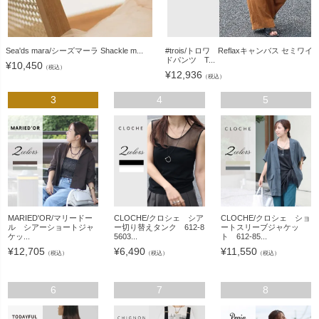
Sea'ds mara/シーズマーラ Shackle m...
#trois/トロワ Reflaxキャンバス セミワイ
ドパンツ T...
¥
10,450
（税込）
¥
12,936
（税込）
3
4
5
MARIED'OR/マリードー
CLOCHE/クロシェ シア
CLOCHE/クロシェ ショ
ル シアーショートジャ
ー切り替えタンク 612-8
ートスリーブジャケッ
ケッ...
5603...
ト 612-85...
¥
12,705
¥
6,490
¥
11,550
（税込）
（税込）
（税込）
6
7
8