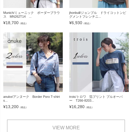
Munich/ミューニック ボーダーブラウ
jhonbull/ジョンブル ドライコットンピ
ス MN262T14 ...
グメントフレンチニ...
¥
18,700
¥
6,930
（税込）
（税込）
anuke/アンヌーク Border Poro T-shirt
trois/トロワ 箔プリント プルオーバ
s...
ー T266-8203...
¥
13,200
¥
16,280
（税込）
（税込）
VIEW MORE