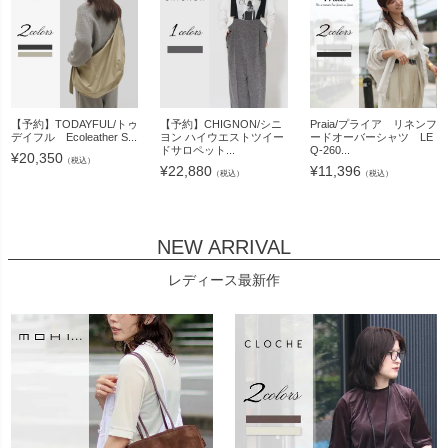
【予約】TODAYFUL/トゥ
【予約】CHIGNON/シニ
Praia/プライア リネンフ
デイフル Ecoleather S...
ヨン ハイウエストツイー
ードオーバーシャツ LE
ドサロペット...
Q-260...
¥
20,350
（税込）
¥
22,880
¥
11,396
（税込）
（税込）
NEW ARRIVAL
レディース最新作