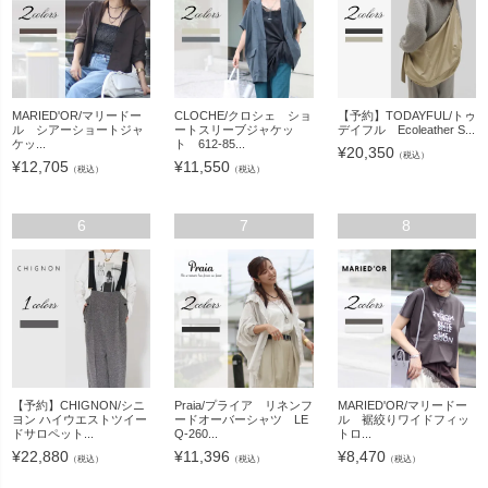
MARIED'OR/マリードー
CLOCHE/クロシェ ショ
【予約】TODAYFUL/トゥ
ル シアーショートジャ
ートスリーブジャケッ
デイフル Ecoleather S...
ケッ...
ト 612-85...
¥
20,350
（税込）
¥
12,705
¥
11,550
（税込）
（税込）
6
7
8
【予約】CHIGNON/シニ
Praia/プライア リネンフ
MARIED'OR/マリードー
ヨン ハイウエストツイー
ードオーバーシャツ LE
ル 裾絞りワイドフィッ
ドサロペット...
Q-260...
トロ...
¥
22,880
¥
11,396
¥
8,470
（税込）
（税込）
（税込）