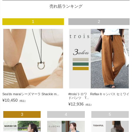
売れ筋ランキング
1
2
Sea'ds mara/シーズマーラ Shackle m...
#trois/トロワ Reflaxキャンバス セミワイ
ドパンツ T...
¥
10,450
（税込）
¥
12,936
（税込）
3
4
5