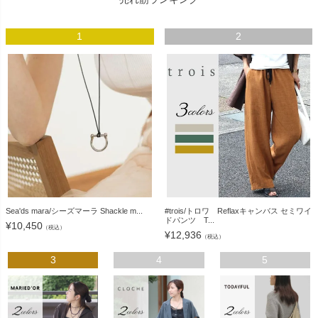
1
2
Sea'ds mara/シーズマーラ Shackle m...
#trois/トロワ Reflaxキャンバス セミワイ
ドパンツ T...
¥
10,450
（税込）
¥
12,936
（税込）
3
4
5