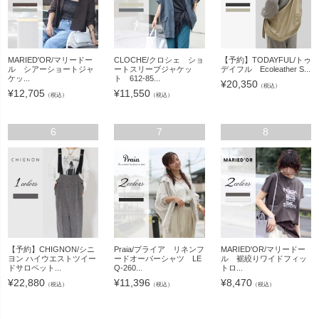
MARIED'OR/マリードー
CLOCHE/クロシェ ショ
【予約】TODAYFUL/トゥ
ル シアーショートジャ
ートスリーブジャケッ
デイフル Ecoleather S...
ケッ...
ト 612-85...
¥
20,350
（税込）
¥
12,705
¥
11,550
（税込）
（税込）
6
7
8
【予約】CHIGNON/シニ
Praia/プライア リネンフ
MARIED'OR/マリードー
ヨン ハイウエストツイー
ードオーバーシャツ LE
ル 裾絞りワイドフィッ
ドサロペット...
Q-260...
トロ...
¥
22,880
¥
11,396
¥
8,470
（税込）
（税込）
（税込）