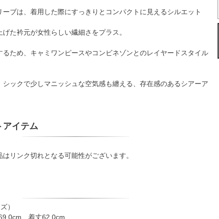
リーブは、着用した際にすっきりとコンパクトに見えるシルエット
上げた衿元が女性らしい繊細さをプラス。
するため、キャミワンピースやコンビネゾンとのレイヤードスタイル
、シックで少しマニッシュな空気感も纏える、存在感のあるシアーア
トアイテム
品はリンク切れとなる可能性がございます。
イズ）
9.0cm 着丈62.0cm