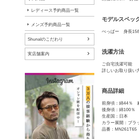
レディース予約商品一覧
モデルスペッ
メンズ予約商品一覧
ぺっぱー 身長15
Shunalのこだわり
洗濯方法
実店舗案内
ご自宅洗濯可能
詳しいお取り扱い
商品詳細
前身頃：綿44％ 
後身頃：綿100％
生産国：日本
カラー展開：ブラ
品番：MN261T65