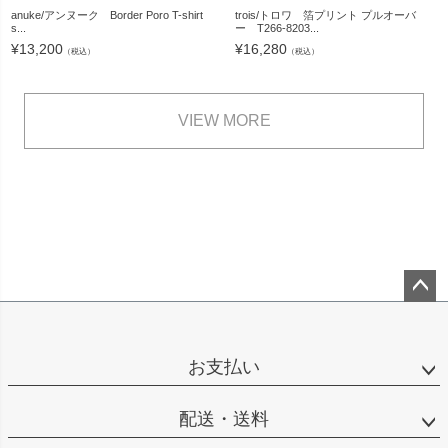
anuke/アンヌーク Border Poro T-shirt
trois/トロワ 箔プリント プルオーバ
s...
ー T266-8203...
¥
13,200
¥
16,280
（税込）
（税込）
VIEW MORE
ペー
ジト
ップ
お支払い
へ
配送・送料