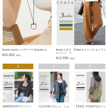
Sea'ds mara/シーズマーラ Shackle m...
#trois/トロワ Reflaxキャンバス セミワイ
ドパンツ T...
¥
10,450
（税込）
¥
12,936
（税込）
3
4
5
MARIED'OR/マリードー
CLOCHE/クロシェ ショ
【予約】TODAYFUL/トゥ