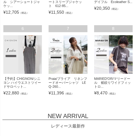
ル シアーショートジャ
ートスリーブジャケッ
デイフル Ecoleather S...
ケッ...
ト 612-85...
¥
20,350
（税込）
¥
12,705
¥
11,550
（税込）
（税込）
6
7
8
【予約】CHIGNON/シニ
Praia/プライア リネンフ
MARIED'OR/マリードー
ヨン ハイウエストツイー
ードオーバーシャツ LE
ル 裾絞りワイドフィッ
ドサロペット...
Q-260...
トロ...
¥
22,880
¥
11,396
¥
8,470
（税込）
（税込）
（税込）
NEW ARRIVAL
レディース最新作