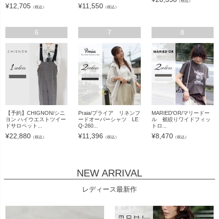
（税込）
¥
12,705
¥
11,550
（税込）
（税込）
6
7
8
【予約】CHIGNON/シニ
Praia/プライア リネンフ
MARIED'OR/マリードー
ヨン ハイウエストツイー
ードオーバーシャツ LE
ル 裾絞りワイドフィッ
ドサロペット...
Q-260...
トロ...
¥
22,880
¥
11,396
¥
8,470
（税込）
（税込）
（税込）
NEW ARRIVAL
レディース最新作