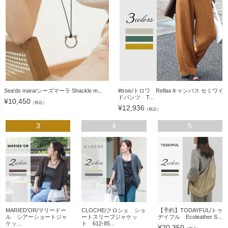
Sea'ds mara/シーズマーラ Shackle m...
#trois/トロワ Reflaxキャンバス セミワイ
ドパンツ T...
¥
10,450
（税込）
¥
12,936
（税込）
3
4
5
MARIED'OR/マリードー
CLOCHE/クロシェ ショ
【予約】TODAYFUL/トゥ
ル シアーショートジャ
ートスリーブジャケッ
デイフル Ecoleather S...
ケッ...
ト 612-85...
¥
20,350