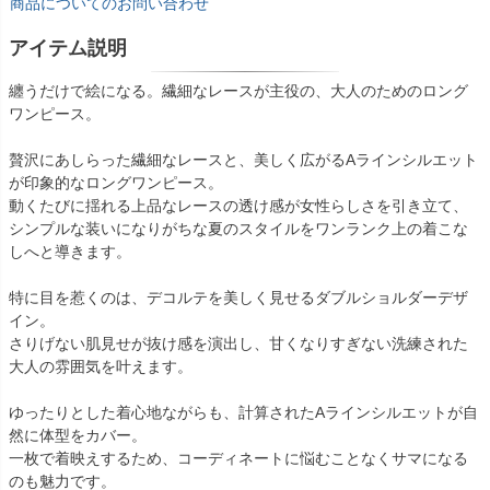
商品についてのお問い合わせ
アイテム説明
纏うだけで絵になる。繊細なレースが主役の、大人のためのロング
ワンピース。
贅沢にあしらった繊細なレースと、美しく広がるAラインシルエット
が印象的なロングワンピース。
動くたびに揺れる上品なレースの透け感が女性らしさを引き立て、
シンプルな装いになりがちな夏のスタイルをワンランク上の着こな
しへと導きます。
特に目を惹くのは、デコルテを美しく見せるダブルショルダーデザ
イン。
さりげない肌見せが抜け感を演出し、甘くなりすぎない洗練された
大人の雰囲気を叶えます。
ゆったりとした着心地ながらも、計算されたAラインシルエットが自
然に体型をカバー。
一枚で着映えするため、コーディネートに悩むことなくサマになる
のも魅力です。