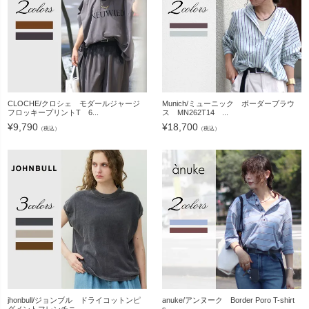
CLOCHE/クロシェ モダールジャージ
Munich/ミューニック ボーダーブラウ
フロッキープリントT 6...
ス MN262T14 ...
¥
9,790
¥
18,700
（税込）
（税込）
jhonbull/ジョンブル ドライコットンピ
anuke/アンヌーク Border Poro T-shirt
グメントフレンチニ...
s...