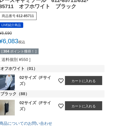
レースキャミソール 612-85711/632-
85711 オフホワイト ブラック
商品番号
612-85711
LIVE紹介商品
¥
8,690
¥
6,083
税込
[
304
ポイント獲得！ ]
送料個別
¥
550
オフホワイト（01）
02サイズ（Fサイ
カートに入れる
ズ）
ブラック（88）
02サイズ（Fサイ
カートに入れる
ズ）
商品についてのお問い合わせ