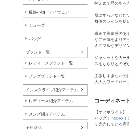
控えめで品のある
服飾小物・アイウェア
肌にすっとなじむ
身体のラインを拾
シューズ
繊細で高級感のあ
バッグ
な雰囲気をよりア
ミニマルなデザイ
ブランド一覧
ジャケットやカー
レディースブランド一覧
スをちらりとのぞ
主張しすぎないの
メンズブランド一覧
大人のワードロー
インスタライブ紹介アイテム
コーディネー
レディース紹介アイテム
【オフホワイト】
メンズ紹介アイテム
バッグ：
intox
※完売している商
予約商品