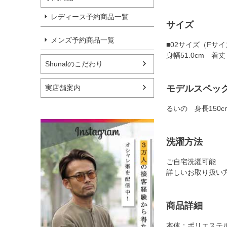
レディース予約商品一覧
サイズ
メンズ予約商品一覧
■02サイズ（Fサ
身幅51.0cm 着丈
Shunalのこだわり
実店舗案内
モデルスペッ
るいの 身長150c
洗濯方法
ご自宅洗濯可能
詳しいお取り扱い
商品詳細
本体：ポリエステル