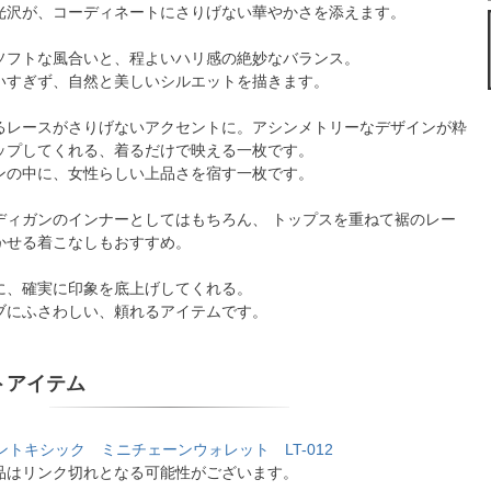
光沢が、コーディネートにさりげない華やかさを添えます。
ソフトな風合いと、程よいハリ感の絶妙なバランス。
いすぎず、自然と美しいシルエットを描きます。
るレースがさりげないアクセントに。アシンメトリーなデザインが粋
ップしてくれる、着るだけで映える一枚です。
ンの中に、女性らしい上品さを宿す一枚です。
ディガンのインナーとしてはもちろん、 トップスを重ねて裾のレー
かせる着こなしもおすすめ。
に、確実に印象を底上げしてくれる。
ブにふさわしい、頼れるアイテムです。
トアイテム
ic/イントキシック ミニチェーンウォレット LT-012
品はリンク切れとなる可能性がございます。