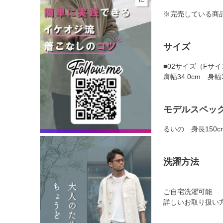
※完売している商
サイズ
■02サイズ（Fサ
肩幅34.0cm 身幅
モデルスペッ
るいの 身長150c
洗濯方法
ご自宅洗濯可能
詳しいお取り扱い