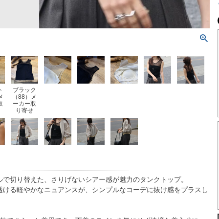
ト
ブラック
メ
（88）メ
取
ーカー取
り寄せ
ルで切り替えた、さりげないシアー感が魅力のタンクトップ。
透ける軽やかなニュアンスが、シンプルなコーデに抜け感をプラスし