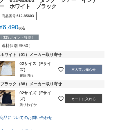
ク 612-85603 タンク シアー インナ
ー ホワイト ブラック
商品番号
612-85603
¥
6,490
税込
[
325
ポイント獲得！ ]
送料個別
¥
550
ホワイト（01）メーカー取り寄せ
02サイズ（Fサイ
ズ）
再入荷お知らせ
在庫切れ
ブラック（88）メーカー取り寄せ
02サイズ（Fサイ
ズ）
カートに入れる
残りわずか
商品についてのお問い合わせ