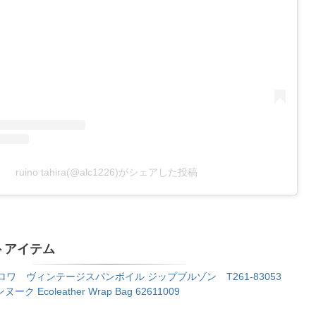
ruino tahira(@alc1226)がシェアした投稿
トアイテム
s/トロワ ヴィンテージスパンボイル ジップブルゾン T261-83053
ヌーク Ecoleather Wrap Bag 62611009