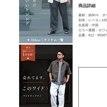
商品詳細
素材：綿90％ ポ
別布：レーヨン10
生産国：中国
カラー展開：ホワイ
品番：812－85587