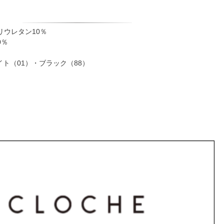
リウレタン10％
0％
ト（01）・ブラック（88）