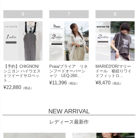
6
7
8
【予約】CHIGNON/
Praia/プライア リネ
MARIED'OR/マリー
シニヨン ハイウエス
ンフードオーバーシ
ドール 裾絞りワイ
トツイードサロペッ
ャツ LEQ-260...
ドフィットロ...
ト...
¥
11,396
¥
8,470
（税込）
（税込）
¥
22,880
（税込）
NEW ARRIVAL
レディース最新作