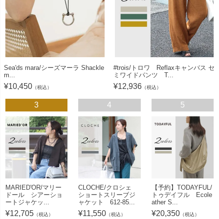
Sea'ds mara/シーズマーラ Shackle
#trois/トロワ Reflaxキャンバス セ
m...
ミワイドパンツ T...
¥
10,450
¥
12,936
（税込）
（税込）
3
4
5
MARIED'OR/マリー
CLOCHE/クロシェ
【予約】TODAYFUL/
ドール シアーショ
ショートスリーブジ
トゥデイフル Ecole
ートジャケッ...
ャケット 612-85...
ather S...
¥
12,705
¥
11,550
¥
20,350
（税込）
（税込）
（税込）