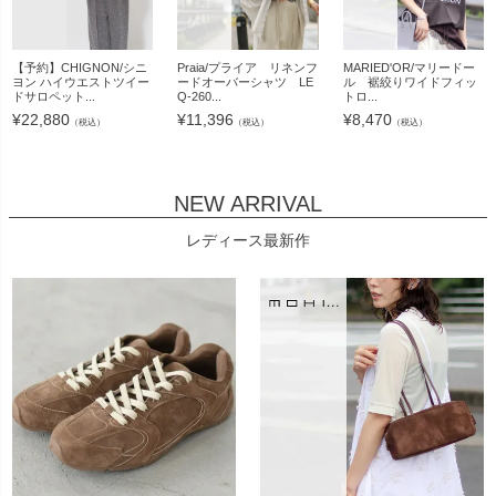
【予約】CHIGNON/シニ
Praia/プライア リネンフ
MARIED'OR/マリードー
ヨン ハイウエストツイー
ードオーバーシャツ LE
ル 裾絞りワイドフィッ
ドサロペット...
Q-260...
トロ...
¥
22,880
¥
11,396
¥
8,470
（税込）
（税込）
（税込）
NEW ARRIVAL
レディース最新作