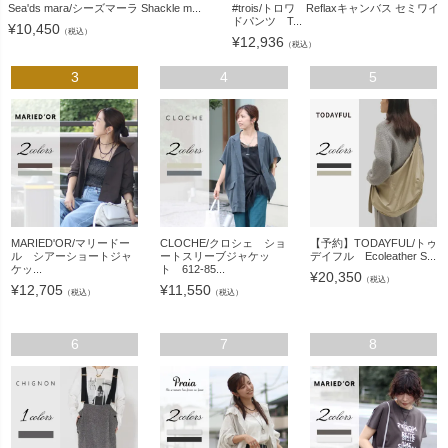
Sea'ds mara/シーズマーラ Shackle m...
#trois/トロワ Reflaxキャンバス セミワイ
ドパンツ T...
¥
10,450
（税込）
¥
12,936
（税込）
3
4
5
MARIED'OR/マリードー
CLOCHE/クロシェ ショ
【予約】TODAYFUL/トゥ
ル シアーショートジャ
ートスリーブジャケッ
デイフル Ecoleather S...
ケッ...
ト 612-85...
¥
20,350
（税込）
¥
12,705
¥
11,550
（税込）
（税込）
6
7
8