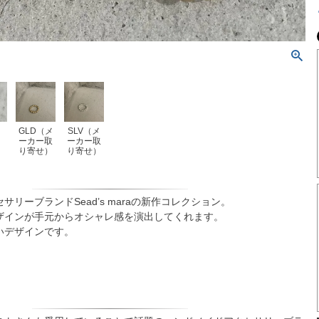
GLD（メ
SLV（メ
ーカー取
ーカー取
り寄せ）
り寄せ）
リーブランドSead’s maraの新作コレクション。
ザインが手元からオシャレ感を演出してくれます。
いデザインです。