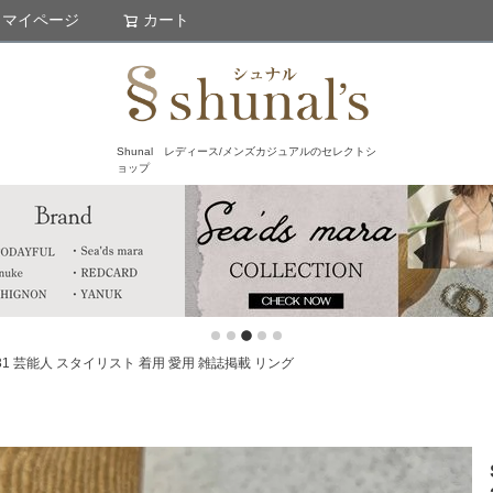
マイページ
カート
検索
Shunal レディース/メンズカジュアルのセレクトシ
ョップ
23A2-31 芸能人 スタイリスト 着用 愛用 雑誌掲載 リング