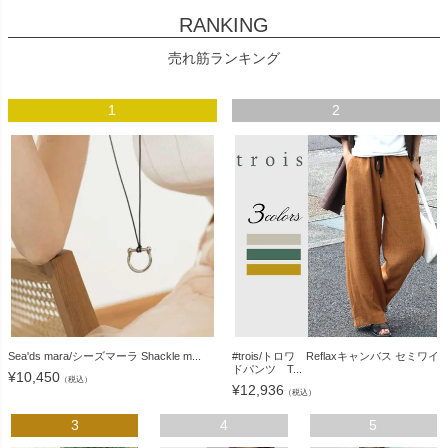
RANKING
売れ筋ランキング
1
2
Sea'ds mara/シーズマーラ Shackle m...
#trois/トロワ Reflaxキャンバス セミワイ
ドパンツ T...
¥
10,450
（税込）
¥
12,936
（税込）
3
4
5