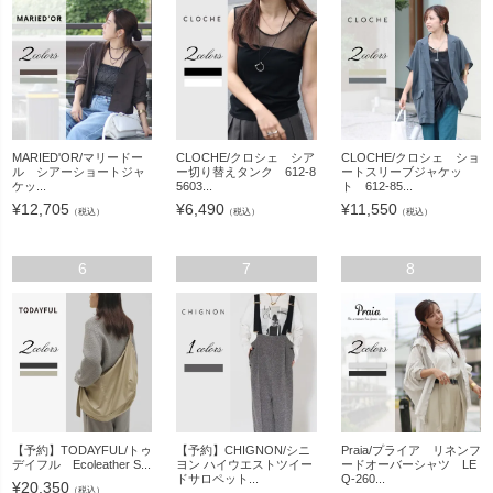
MARIED'OR/マリードー
CLOCHE/クロシェ シア
CLOCHE/クロシェ ショ
ル シアーショートジャ
ー切り替えタンク 612-8
ートスリーブジャケッ
ケッ...
5603...
ト 612-85...
¥
12,705
¥
6,490
¥
11,550
（税込）
（税込）
（税込）
6
7
8
【予約】TODAYFUL/トゥ
【予約】CHIGNON/シニ
Praia/プライア リネンフ
デイフル Ecoleather S...
ヨン ハイウエストツイー
ードオーバーシャツ LE
ドサロペット...
Q-260...
¥
20,350
（税込）