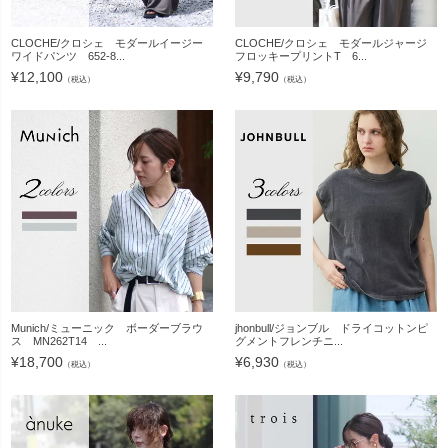
CLOCHE/クロシェ モダールイージー
CLOCHE/クロシェ モダールジャージ
ワイドパンツ 652-8...
フロッキープリントT 6...
¥
12,100
¥
9,790
（税込）
（税込）
Munich/ミューニック ボーダーブラウ
jhonbull/ジョンブル ドライコットンピ
ス MN262T14 ...
グメントフレンチニ...
¥
18,700
¥
6,930
（税込）
（税込）