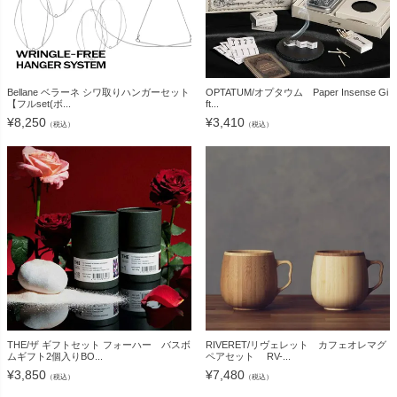
Bellane ベラーネ シワ取りハンガーセット
OPTATUM/オプタウム Paper Insense Gi
【フルset(ボ...
ft...
¥
8,250
¥
3,410
（税込）
（税込）
THE/ザ ギフトセット フォーハー バスボ
RIVERET/リヴェレット カフェオレマグ
ムギフト2個入りBO...
ペアセット RV-...
¥
3,850
¥
7,480
（税込）
（税込）