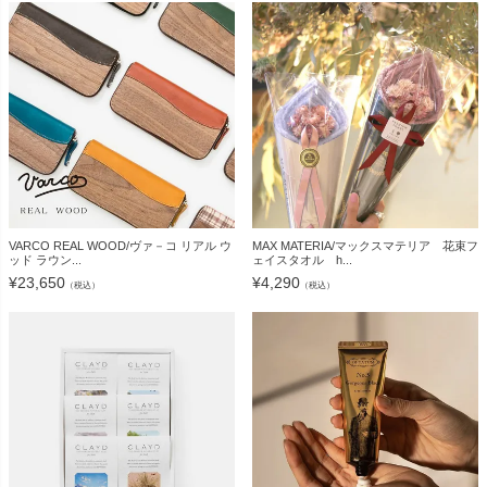
VARCO REAL WOOD/ヴァ－コ リアル ウ
MAX MATERIA/マックスマテリア 花束フ
ッド ラウン...
ェイスタオル h...
¥
23,650
¥
4,290
（税込）
（税込）