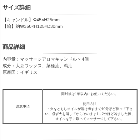
サイズ詳細
【キャンドル】Φ45×H25mm
【箱】約W350×H125×D30mm
商品詳細
内容量：マッサージアロマキャンドル × 4個
成分：大豆ワックス、菜種油、精油
原産国：イギリス
開封後は1年以内にお使いください。
使用方法
注意事項
・火をともしオイルが溶け出すまで10分ほど待って下さ
い。必ず火を消してからそのまま1～2分ほど冷ました後、
オイルを手に取ってマッサージして下さい。