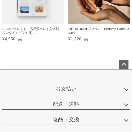
CLAYD/クレイド 高品質クレイ入浴剤
OPTATUM/オプタウム Perfume Hand Cr
ワンタイムギフト 泥 ...
eam...
¥
4,950
¥
1,320
（税込）
（税込）
ペー
ジト
ップ
お支払い
へ
配送・送料
返品・交換