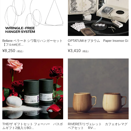
Bellane ベラーネ シワ取りハンガーセット
OPTATUM/オプタウム Paper Insense Gi
【フルset(ボ...
ft...
¥
8,250
¥
3,410
（税込）
（税込）
THE/ザ ギフトセット フォーハー バスボ
RIVERET/リヴェレット カフェオレマグ
ムギフト2個入りBO...
ペアセット RV-...