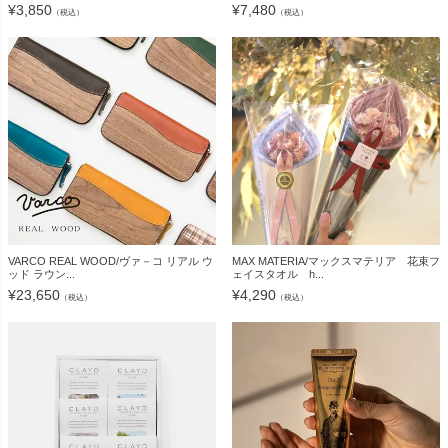
¥
3,850
¥
7,480
（税込）
（税込）
VARCO REAL WOOD/ヴァ－コ リアル ウ
MAX MATERIA/マックスマテリア 花束フ
ッド ラウン...
ェイスタオル h...
¥
23,650
¥
4,290
（税込）
（税込）