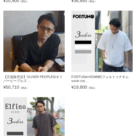
¥
20,900
¥
36,850
（税込）
（税込）
【正規販売店】OLIVER PEOPLES/オリ
FORTUNA HOMME/フォルトゥナオム
バーピープルズ ...
suvin cot...
¥
50,710
¥
19,800
（税込）
（税込）