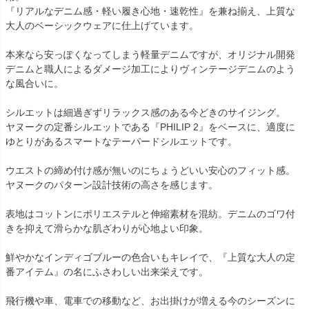
『リアルなデニム感・軽い履き心地・速乾性』を兼ね揃え、上質な
大人のベーシックウェアに仕上げています。
本来なら安っぽくなってしまう軽量デニムですが、オリジナル開発
デニムと職人によるダメージ加工によりヴィンテージデニムのよう
な風合いに。
シルエットは細過ぎずリラックス感のある今どきのサイジング。
ヤヌークの定番シルエットである『PHILIP 2』をベースに、適度に
ゆとりがあるスマートなテーパードシルエットです。
ウエストの締め付け感が無いのにちょうどいい安心のフィット感。
ヤヌークのパターン設計技術の高さを感じます。
表地はコットンにポリエステルと伸縮素材を混紡。デニムのゴワ付
きを抑えて滑らかな肌ざわりが心地よい印象。
鮮やかなインディゴブルーの色合いもキレイで、『上質な大人の定
番アイテム』の名にふさわしい出来栄えです。
飛行機や車、電車での移動など、お出掛けが増える今のシーズンに