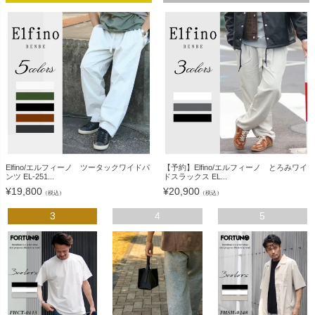
Elfino/エルフィーノ ツータックワイドパ
【予約】Elfino/エルフィーノ とろみワイ
ンツ EL-251...
ドスラックス EL...
¥
19,800
¥
20,900
（税込）
（税込）
3
4
5