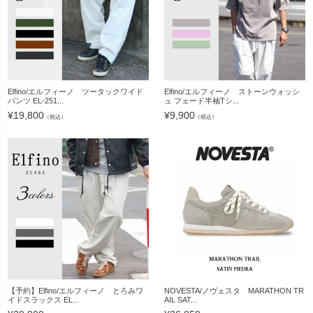
Elfino/エルフィーノ ツータックワイド
Elfino/エルフィーノ ストーンウォッシ
パンツ EL-251...
ュ フェード半袖Tシ...
¥
19,800
¥
9,900
（税込）
（税込）
【予約】Elfino/エルフィーノ とろみワ
NOVESTA/ノヴェスタ MARATHON TR
イドスラックス EL...
AIL SAT...