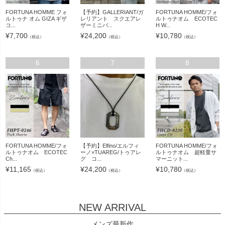
FORTUNA HOMME フォ
【予約】GALLERIANT/ガ
FORTUNA HOMME/フォ
ルトゥナ オム GIZA ギザ
レリアント スクエアレ
ルトゥナオム ECOTEC
コ...
ザーミニバ...
H W...
¥
7,700
¥
24,200
¥
10,780
（税込）
（税込）
（税込）
6
7
8
FORTUNA HOMME/フォ
【予約】Elfino/エルフィ
FORTUNA HOMME/フォ
ルトゥナオム ECOTEC
ーノ×TUAREG/トゥアレ
ルトゥナオム 超軽量サ
Ch...
グ コ...
マーニット...
¥
11,165
¥
24,200
¥
10,780
（税込）
（税込）
（税込）
NEW ARRIVAL
メンズ最新作