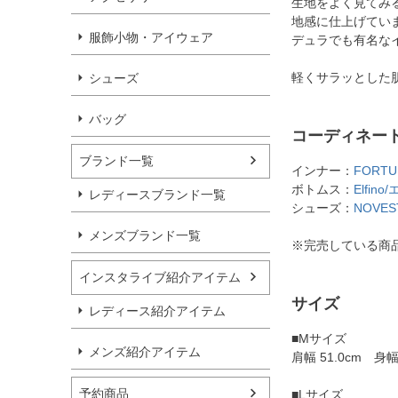
生地をよく見てみ
地感に仕上げてい
服飾小物・アイウェア
デュラでも有名なイン
軽くサラッとした
シューズ
バッグ
コーディネー
ブランド一覧
インナー：
FORT
ボトムス：
Elfi
レディースブランド一覧
シューズ：
NOVE
メンズブランド一覧
※完売している商
インスタライブ紹介アイテム
サイズ
レディース紹介アイテム
■Mサイズ
メンズ紹介アイテム
肩幅 51.0cm 身幅 
予約商品
■Lサイズ