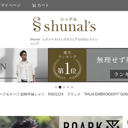
マイページ
カート
検索
Shunal レディース/メンズカジュアルのセレクトシ
ョップ
フモチーフ 総柄半袖シャツ RWJ1224 ブラック "PALM EMBROIDERY" GONZ