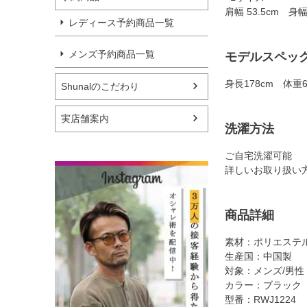
肩幅 53.5cm 身幅 
レディース予約商品一覧
メンズ予約商品一覧
モデルスペッ
身長178cm 体重
Shunalのこだわり
実店舗案内
洗濯方法
ご自宅洗濯可能
詳しいお取り扱い
商品詳細
素材：ポリエステル 
生産国：中国製
対象：メンズ/男性
カラー：ブラック
型番：RWJ1224