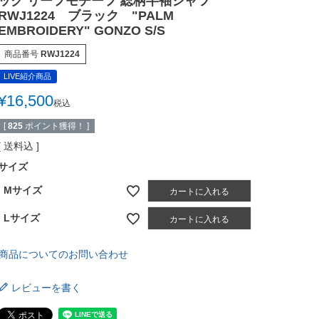
ック リーフモチーフ 総柄半袖シャツ
RWJ1224 ブラック "PALM
EMBROIDERY" GONZO S/S
商品番号
RWJ1224
LIVE紹介商品
¥
16,500
税込
[
825
ポイント獲得！ ]
送料込
サイズ
Mサイズ
カートに入れる
Lサイズ
カートに入れる
商品についてのお問い合わせ
レビューを書く