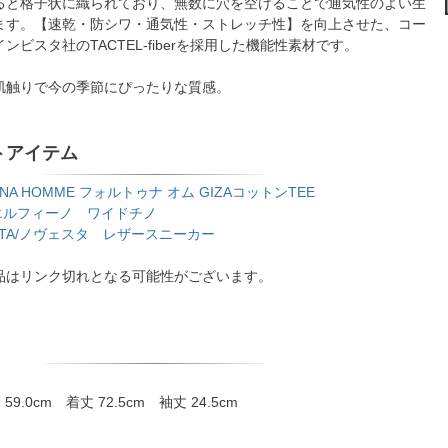
ると格子状に織られており、無数に穴を空けることで通気性のよい生
ます。【速乾・防シワ・通気性・ストレッチ性】を向上させた、コー
ビスタ社のTACTEL-fiberを採用した機能性素材です。
肌触りで今の季節にぴったりな質感。
トアイテム
UNA HOMME フォルトゥナ オム GIZAコットンTEE
no/エルフィーノ ワイドチノ
STA/ノヴェスタ レザースニーカー
品はリンク切れとなる可能性がございます。
59.0cm 着丈 72.5cm 袖丈 24.5cm