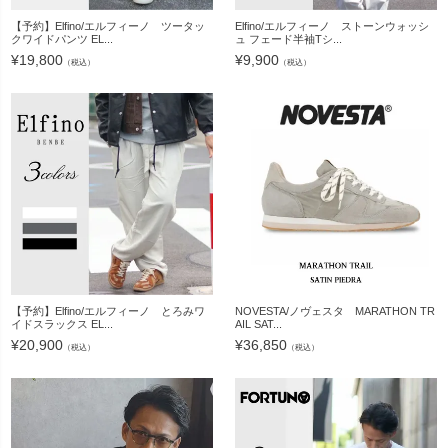
【予約】Elfino/エルフィーノ ツータッ
Elfino/エルフィーノ ストーンウォッシ
クワイドパンツ EL...
ュ フェード半袖Tシ...
¥
19,800
¥
9,900
（税込）
（税込）
【予約】Elfino/エルフィーノ とろみワ
NOVESTA/ノヴェスタ MARATHON TR
イドスラックス EL...
AIL SAT...
¥
20,900
¥
36,850
（税込）
（税込）