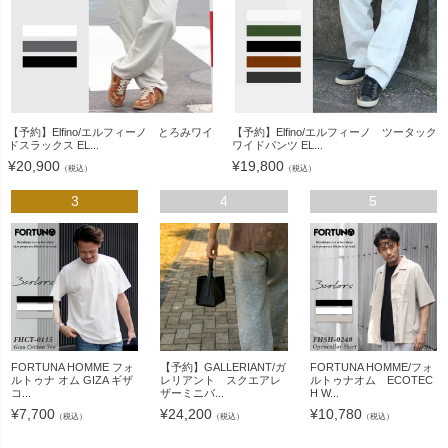
【予約】Elfino/エルフィーノ とろみワイ
【予約】Elfino/エルフィーノ ツータック
ドスラックス EL...
ワイドパンツ EL...
¥
20,900
¥
19,800
（税込）
（税込）
3
4
5
FORTUNA HOMME フォ
【予約】GALLERIANT/ガ
FORTUNA HOMME/フォ
ルトゥナ オム GIZA ギザ
レリアント スクエアレ
ルトゥナオム ECOTEC
コ...
ザーミニバ...
H W...
¥
7,700
¥
24,200
¥
10,780
（税込）
（税込）
（税込）