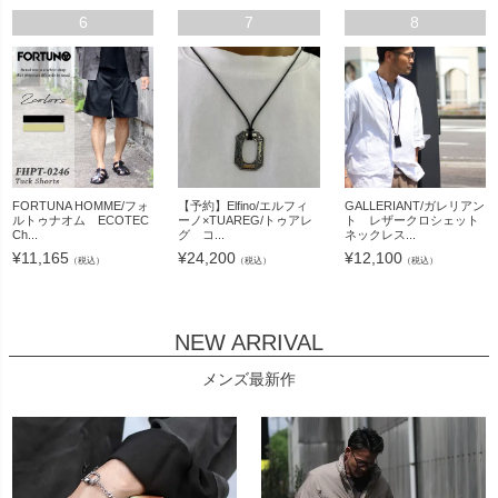
6
7
8
FORTUNA HOMME/フォ
【予約】Elfino/エルフィ
GALLERIANT/ガレリアン
ルトゥナオム ECOTEC
ーノ×TUAREG/トゥアレ
ト レザークロシェット
Ch...
グ コ...
ネックレス...
¥
11,165
¥
24,200
¥
12,100
（税込）
（税込）
（税込）
NEW ARRIVAL
メンズ最新作