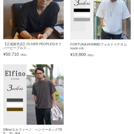
【正規販売店】OLIVER PEOPLES/オリ
FORTUNA HOMME/フォルトゥナオム
バーピープルズ ...
suvin cot...
¥
50,710
¥
19,800
（税込）
（税込）
Elfino/エルフィーノ ヘンリーネックTE
E EL-264...