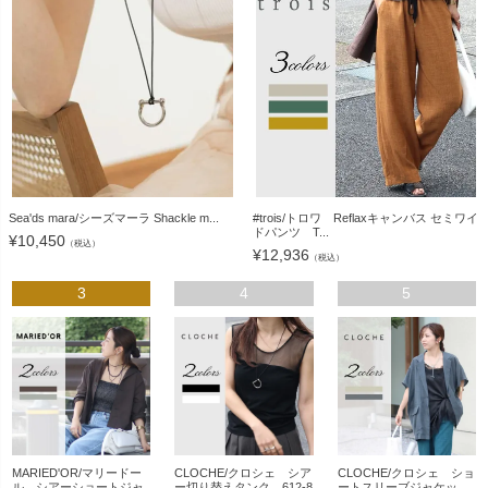
Sea'ds mara/シーズマーラ Shackle m...
#trois/トロワ Reflaxキャンバス セミワイ
ドパンツ T...
¥
10,450
（税込）
¥
12,936
（税込）
3
4
5
MARIED'OR/マリードー
CLOCHE/クロシェ シア
CLOCHE/クロシェ ショ
ル シアーショートジャ
ー切り替えタンク 612-8
ートスリーブジャケッ