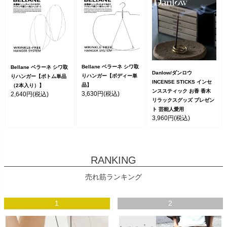
Bellane ベラーネ シワ取
Bellane ベラーネ シワ取
Danlow/ダンロウ
りハンガー【ボディー単
りハンガー【ボトム単品
INCENSE STICKS インセ
品】
（2本入り）】
ンススティック お香 香木
3,630円
(税込)
2,640円
(税込)
リラックスグッズ プレゼン
ト 芸能人愛用
3,960円
(税込)
RANKING
売れ筋ランキング
1
2