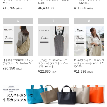
ケッ...
5603...
ト 612-85...
¥
12,705
¥
6,490
¥
11,550
（税込）
（税込）
（税込）
6
7
8
【予約】TODAYFUL/トゥ
【予約】CHIGNON/シニ
Praia/プライア リネンフ
デイフル Ecoleather S...
ヨン ハイウエストツイー
ードオーバーシャツ LE
ドサロペット...
Q-260...
¥
20,350
（税込）
¥
22,880
¥
11,396
（税込）
（税込）