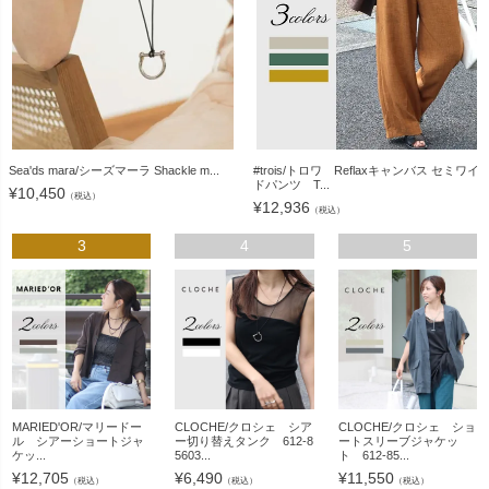
Sea'ds mara/シーズマーラ Shackle m...
#trois/トロワ Reflaxキャンバス セミワイ
ドパンツ T...
¥
10,450
（税込）
¥
12,936
（税込）
3
4
5
MARIED'OR/マリードー
CLOCHE/クロシェ シア
CLOCHE/クロシェ ショ
ル シアーショートジャ
ー切り替えタンク 612-8
ートスリーブジャケッ
ケッ...
5603...
ト 612-85...
¥
12,705
¥
6,490
¥
11,550
（税込）
（税込）
（税込）