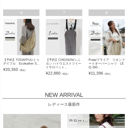
6
7
8
【予約】TODAYFUL/トゥ
【予約】CHIGNON/シニ
Praia/プライア リネンフ
デイフル Ecoleather S...
ヨン ハイウエストツイー
ードオーバーシャツ LE
ドサロペット...
Q-260...
¥
20,350
（税込）
¥
22,880
¥
11,396
（税込）
（税込）
NEW ARRIVAL
レディース最新作