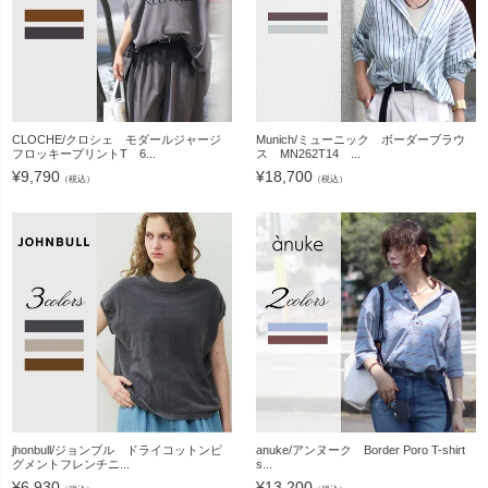
CLOCHE/クロシェ モダールジャージ
Munich/ミューニック ボーダーブラウ
フロッキープリントT 6...
ス MN262T14 ...
¥
9,790
¥
18,700
（税込）
（税込）
jhonbull/ジョンブル ドライコットンピ
anuke/アンヌーク Border Poro T-shirt
グメントフレンチニ...
s...
¥
6,930
¥
13,200