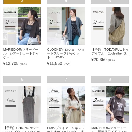
3
4
5
MARIED'OR/マリードー
CLOCHE/クロシェ ショ
【予約】TODAYFUL/トゥ
ル シアーショートジャ
ートスリーブジャケッ
デイフル Ecoleather S...
ケッ...
ト 612-85...
¥
20,350
（税込）
¥
12,705
¥
11,550
（税込）
（税込）
6
7
8
【予約】CHIGNON/シニ
Praia/プライア リネンフ
MARIED'OR/マリードー
ヨン ハイウエストツイー
ードオーバーシャツ LE
ル 裾絞りワイドフィッ