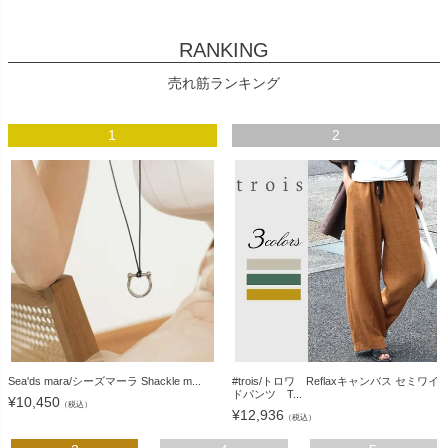
RANKING
売れ筋ランキング
1
2
Sea'ds mara/シーズマーラ Shackle m...
#trois/トロワ Reflaxキャンバス セミワイ
ドパンツ T...
¥
10,450
（税込）
¥
12,936
（税込）