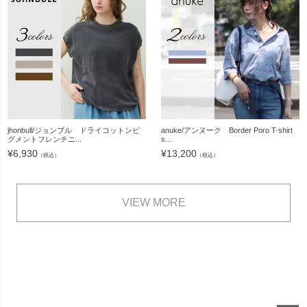
jhonbull/ジョンブル ドライコットンピ
anuke/アンヌーク Border Poro T-shirt
グメントフレンチニ...
s...
¥
6,930
¥
13,200
（税込）
（税込）
VIEW MORE