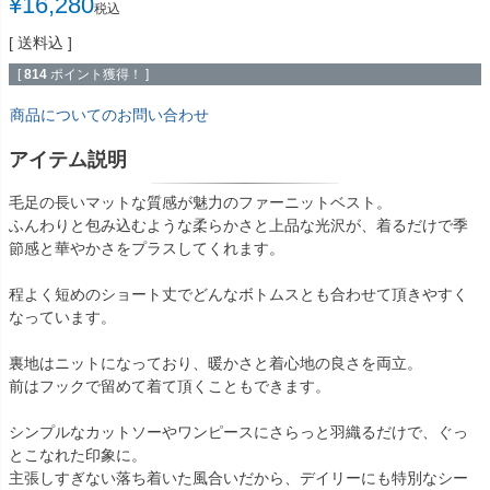
¥
16,280
税込
送料込
[
814
ポイント獲得！ ]
商品についてのお問い合わせ
アイテム説明
毛足の長いマットな質感が魅力のファーニットベスト。
ふんわりと包み込むような柔らかさと上品な光沢が、着るだけで季
節感と華やかさをプラスしてくれます。
程よく短めのショート丈でどんなボトムスとも合わせて頂きやすく
なっています。
裏地はニットになっており、暖かさと着心地の良さを両立。
前はフックで留めて着て頂くこともできます。
シンプルなカットソーやワンピースにさらっと羽織るだけで、ぐっ
とこなれた印象に。
主張しすぎない落ち着いた風合いだから、デイリーにも特別なシー