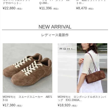
ドサロペット...
Q-260...
トロ...
¥
22,880
¥
11,396
¥
8,470
（税込）
（税込）
（税込）
NEW ARRIVAL
レディース最新作
MOHI/モヒ スエードスニーカー AB71
MOHI/モヒ ロングハンドルボストンバ
3-11
ッグ EX1-2060A...
¥
17,380
¥
18,920
（税込）
（税込）