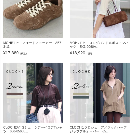
MOHI/モヒ スエードスニーカー AB71
MOHI/モヒ ロングハンドルボストンバ
3-11
ッグ EX1-2060A...
¥
17,380
¥
18,920
（税込）
（税込）
CLOCHE/クロシェ シアーベロアTシャ
CLOCHE/クロシェ アノラックハーフ
ツ 650-85005...
ジッププルオーバー 65...