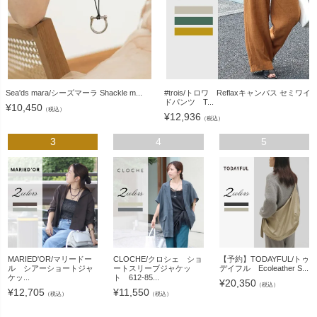
Sea'ds mara/シーズマーラ Shackle m...
#trois/トロワ Reflaxキャンバス セミワイ
ドパンツ T...
¥
10,450
（税込）
¥
12,936
（税込）
3
4
5
MARIED'OR/マリードー
CLOCHE/クロシェ ショ
【予約】TODAYFUL/トゥ
ル シアーショートジャ
ートスリーブジャケッ
デイフル Ecoleather S...
ケッ...
ト 612-85...
¥
20,350
（税込）
¥
12,705
¥
11,550
（税込）
（税込）