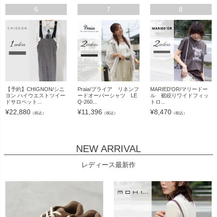
6
7
8
【予約】CHIGNON/シニ
Praia/プライア リネンフ
MARIED'OR/マリードー
ヨン ハイウエストツイー
ードオーバーシャツ LE
ル 裾絞りワイドフィッ
ドサロペット...
Q-260...
トロ...
¥
22,880
¥
11,396
¥
8,470
（税込）
（税込）
（税込）
NEW ARRIVAL
レディース最新作