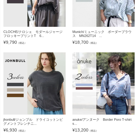
CLOCHE/クロシェ モダールジャージ
Munich/ミューニック ボーダーブラウ
フロッキープリントT 6...
ス MN262T14 ...
¥
9,790
¥
18,700
（税込）
（税込）
jhonbull/ジョンブル ドライコットンピ
anuke/アンヌーク Border Poro T-shirt
グメントフレンチニ...
s...
¥
6,930
¥
13,200
（税込）
（税込）