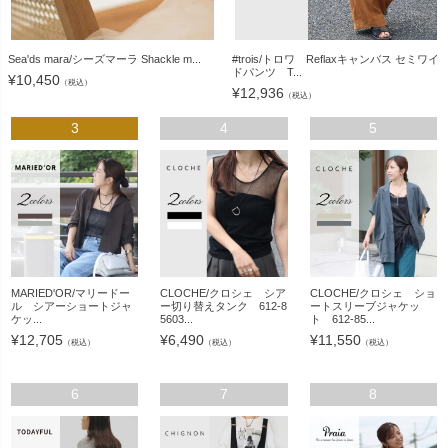
Sea'ds mara/シーズマーラ Shackle m...
#trois/トロワ Reflaxキャンバス セミワイ
ドパンツ T...
¥
10,450
（税込）
¥
12,936
（税込）
3
4
5
MARIED'OR/マリードー
CLOCHE/クロシェ シア
CLOCHE/クロシェ ショ
ル シアーショートジャ
ー切り替えタンク 612-8
ートスリーブジャケッ
ケッ...
5603...
ト 612-85...
¥
12,705
¥
6,490
¥
11,550
（税込）
（税込）
（税込）
6
7
8