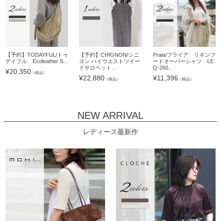
【予約】TODAYFUL/トゥ
【予約】CHIGNON/シニ
Praia/プライア リネンフ
デイフル Ecoleather S...
ヨン ハイウエストツイー
ードオーバーシャツ LE
ドサロペット...
Q-260...
¥
20,350
（税込）
¥
22,880
¥
11,396
（税込）
（税込）
NEW ARRIVAL
レディース最新作