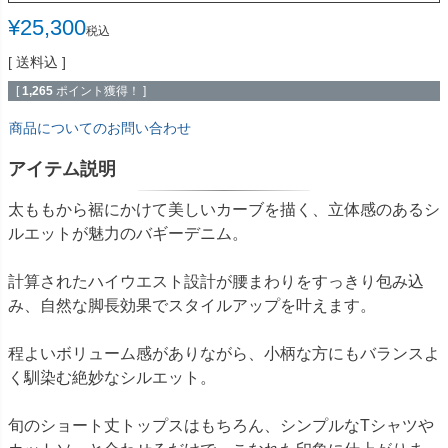
¥
25,300
税込
送料込
[
1,265
ポイント獲得！ ]
商品についてのお問い合わせ
アイテム説明
太ももから裾にかけて美しいカーブを描く、立体感のあるシ
ルエットが魅力のバギーデニム。
計算されたハイウエスト設計が腰まわりをすっきり包み込
み、自然な脚長効果でスタイルアップを叶えます。
程よいボリューム感がありながら、小柄な方にもバランスよ
く馴染む絶妙なシルエット。
旬のショート丈トップスはもちろん、シンプルなTシャツや