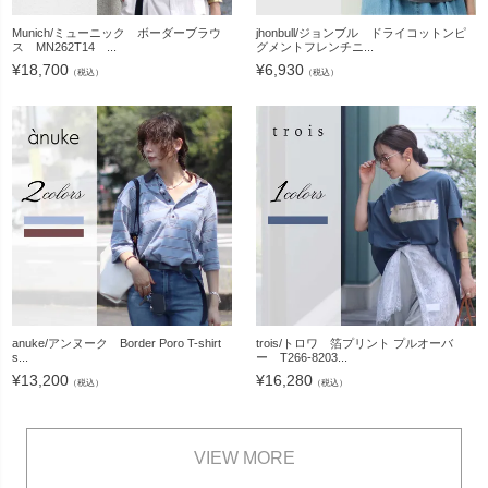
Munich/ミューニック ボーダーブラウ
jhonbull/ジョンブル ドライコットンピ
ス MN262T14 ...
グメントフレンチニ...
¥
18,700
¥
6,930
（税込）
（税込）
anuke/アンヌーク Border Poro T-shirt
trois/トロワ 箔プリント プルオーバ
s...
ー T266-8203...
¥
13,200
¥
16,280
（税込）
（税込）
VIEW MORE