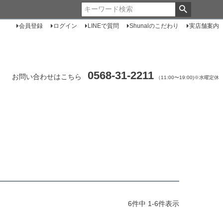
会員登録
ログイン
LINEで質問
Shunalのこだわり
実店舗案内
0568-31-2211
お問い合わせはこちら
（11:00〜19:00)※水曜定休
6
件中
1
-
6
件表示