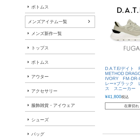
ボトムス
メンズアイテム一覧
メンズ新作一覧
トップス
ボトムス
D.A.T.E/デイト 
METHOD DRAG
アウター
IVORY FM-DR-
レー×ブラック 
ス スニーカー 
アクセサリー
¥
41,800
税込
服飾雑貨・アイウェア
在庫切れ
シューズ
バッグ