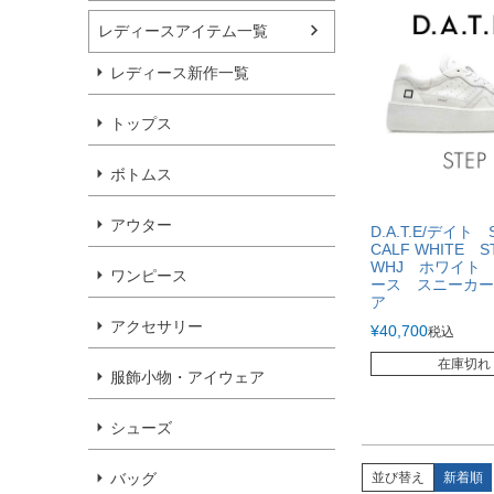
レディースアイテム一覧
レディース新作一覧
トップス
ボトムス
アウター
D.A.T.E/デイト 
CALF WHITE ST
WHJ ホワイト
ワンピース
ース スニーカー
ア
アクセサリー
¥
40,700
税込
在庫切れ
服飾小物・アイウェア
シューズ
バッグ
並び替え
新着順