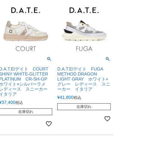
D.A.T.E/デイト COURT
D.A.T.E/デイト FUGA
SHINY WHITE-GLITTER
METHOD DRAGON
PLATINUM CR-SH-GP
LIGHT GRAY ホワイト×
ホワイト×シルバーラメ
グレー レディース スニ
レディース スニーカー
ーカー イタリア
イタリア
¥
41,800
税込
¥
37,400
税込
在庫切れ
在庫切れ