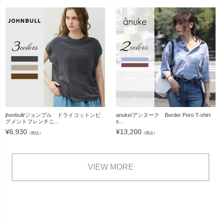
jhonbull/ジョンブル ドライコットンピ
anuke/アンヌーク Border Poro T-shirt
グメントフレンチニ...
s...
¥
6,930
¥
13,200
（税込）
（税込）
VIEW MORE