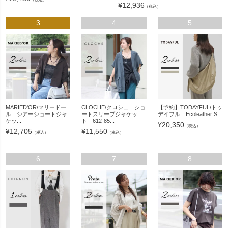
¥
12,936
（税込）
3
4
5
MARIED'OR/マリードー
CLOCHE/クロシェ ショ
【予約】TODAYFUL/トゥ
ル シアーショートジャ
ートスリーブジャケッ
デイフル Ecoleather S...
ケッ...
ト 612-85...
¥
20,350
（税込）
¥
12,705
¥
11,550
（税込）
（税込）
6
7
8