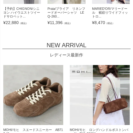
【予約】CHIGNON/シニ
Praia/プライア リネンフ
MARIED'OR/マリードー
ヨン ハイウエストツイー
ードオーバーシャツ LE
ル 裾絞りワイドフィッ
ドサロペット...
Q-260...
トロ...
¥
22,880
¥
11,396
¥
8,470
（税込）
（税込）
（税込）
NEW ARRIVAL
レディース最新作
MOHI/モヒ スエードスニーカー AB71
MOHI/モヒ ロングハンドルボストンバ