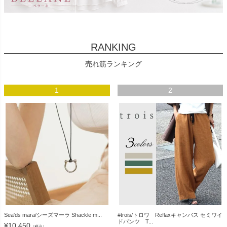
RANKING
売れ筋ランキング
1
2
Sea'ds mara/シーズマーラ Shackle m...
#trois/トロワ Reflaxキャンバス セミワイ
ドパンツ T...
¥
10,450
（税込）