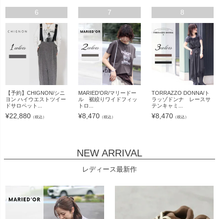
6
7
8
【予約】CHIGNON/シニ
MARIED'OR/マリードー
TORRAZZO DONNA/ト
ヨン ハイウエストツイー
ル 裾絞りワイドフィッ
ラッゾドンナ レースサ
ドサロペット...
トロ...
テンキャミ...
¥
22,880
¥
8,470
¥
8,470
（税込）
（税込）
（税込）
NEW ARRIVAL
レディース最新作