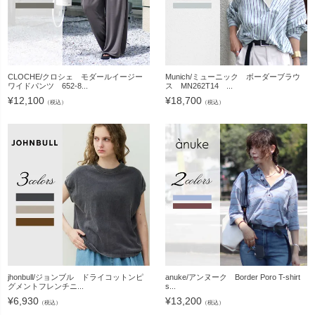
CLOCHE/クロシェ モダールイージー
Munich/ミューニック ボーダーブラウ
ワイドパンツ 652-8...
ス MN262T14 ...
¥
12,100
¥
18,700
（税込）
（税込）
jhonbull/ジョンブル ドライコットンピ
anuke/アンヌーク Border Poro T-shirt
グメントフレンチニ...
s...
¥
6,930
¥
13,200
（税込）
（税込）