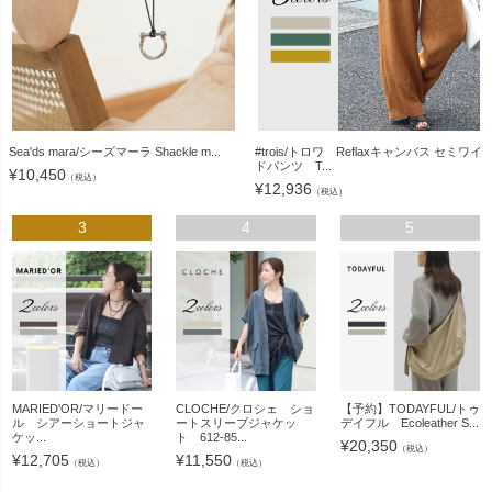
Sea'ds mara/シーズマーラ Shackle m...
#trois/トロワ Reflaxキャンバス セミワイ
ドパンツ T...
¥
10,450
（税込）
¥
12,936
（税込）
3
4
5
MARIED'OR/マリードー
CLOCHE/クロシェ ショ
【予約】TODAYFUL/トゥ
ル シアーショートジャ
ートスリーブジャケッ
デイフル Ecoleather S...
ケッ...
ト 612-85...
¥
20,350
（税込）
¥
12,705
¥
11,550
（税込）
（税込）