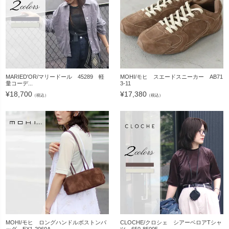
MARIED'OR/マリードール 45289 軽
MOHI/モヒ スエードスニーカー AB71
量コーデ...
3-11
¥
18,700
¥
17,380
（税込）
（税込）
MOHI/モヒ ロングハンドルボストンバ
CLOCHE/クロシェ シアーベロアTシャ