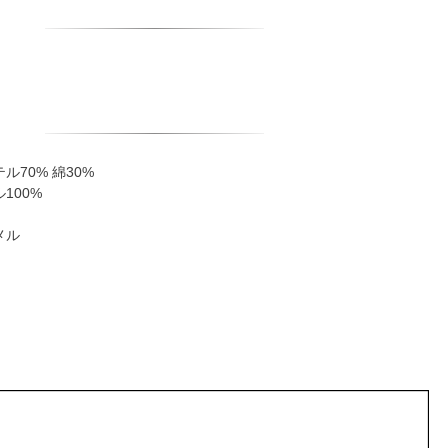
70% 綿30%
100%
メル