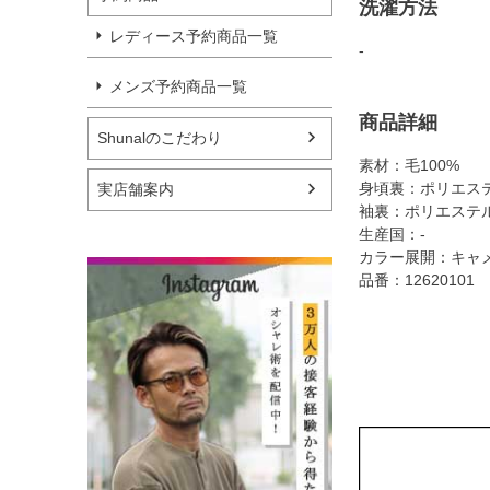
洗濯方法
レディース予約商品一覧
-
メンズ予約商品一覧
商品詳細
Shunalのこだわり
素材：毛100%
身頃裏：ポリエステル
実店舗案内
袖裏：ポリエステル
生産国：-
カラー展開：キャ
品番：12620101