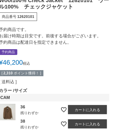
Wool100% Check Jacket 12620101 ウー
ル100% チェックジャケット
商品番号
12620101
予約商品です。
お届け時期は目安です。前後する場合がございます。
予約商品は配達日を指定できません。
予約商品
¥
46,200
税込
[
2,310
ポイント獲得！ ]
送料込
カラー
サイズ
CAM
36
カートに入れる
残りわずか
38
カートに入れる
残りわずか