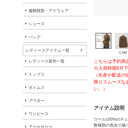
服飾雑貨・アイウェア
シューズ
バッグ
レディースアイテム一覧
CAM
レディース新作一覧
こちらは予約商
※入荷時期9月
トップス
（生産や配送の
限りスムーズな
ボトムス
い。）
アウター
アイテム説明
ワンピース
ウール100%のチ
数種類の色糸で織
アクセサリー